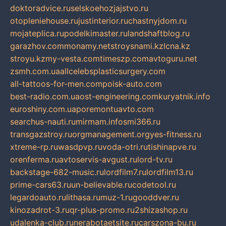
doktoradvice.ru
selskoehozjajstvo.ru
otopleniehouse.ru
justinterior.ru
chastnyjdom.ru
mojateplica.ru
podelkimaster.ru
landshaftblog.ru
garazhov.com
monamy.net
stroysnami.kz
lcna.kz
stroyu.kz
my-vesta.com
timeszp.com
avtoguru.net
zsmh.com.ua
allcelebsplasticsurgery.com
all-tattoos-for-men.com
poisk-auto.com
best-radio.com.ua
ost-engineering.com
kuryatnik.info
euroshiny.com.ua
poremontuavto.com
searchus-nauti.ru
mirmam.info
smi366.ru
transgazstroy.ru
orgmanagement.org
yes-fitness.ru
xtreme-rp.ru
wasdpvp.ru
voda-otri.ru
tishinapve.ru
orenferma.ru
avtoservis-avgust.ru
lord-tv.ru
backstage-682-music.ru
lordfilm7.ru
lordfilm13.ru
prime-cars63.ru
un-believable.ru
codetool.ru
legardoauto.ru
lithasa.ru
muz-1.ru
gooddver.ru
kinozadrot-3.ru
qr-plus-promo.ru
2shizashop.ru
udalenka-club.ru
nerabotaetsite.ru
carszona-bu.ru