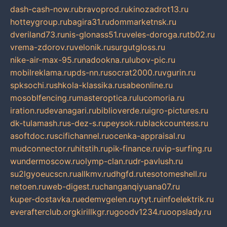
dash-cash-now.ru
bravoprod.ru
kinozadrot13.ru
hotteygroup.ru
bagira31.ru
dommarketnsk.ru
dveriland73.ru
nis-glonass51.ru
veles-doroga.ru
tb02.ru
vrema-zdorov.ru
velonik.ru
surgutgloss.ru
nike-air-max-95.ru
nadookna.ru
lubov-pic.ru
mobilreklama.ru
pds-nn.ru
socrat2000.ru
vgurin.ru
spksochi.ru
shkola-klassika.ru
sabeonline.ru
mosoblfencing.ru
masteroptica.ru
lucomoria.ru
iration.ru
devanagari.ru
biblioverde.ru
igro-pictures.ru
dk-tulamash.ru
s-dez-s.ru
peysok.ru
blackcountess.ru
asoftdoc.ru
scifichannel.ru
ocenka-appraisal.ru
mudconnector.ru
hitstih.ru
pik-finance.ru
vip-surfing.ru
wundermoscow.ru
olymp-clan.ru
dr-pavlush.ru
su2lgyoeucscn.ru
allkmv.ru
dhgfd.ru
tesotomeshell.ru
netoen.ru
web-digest.ru
changanqiyuana07.ru
kuper-dostavka.ru
edemvgelen.ru
ytyt.ru
infoelektrik.ru
everafterclub.org
kirillkgr.ru
goodv1234.ru
oopslady.ru