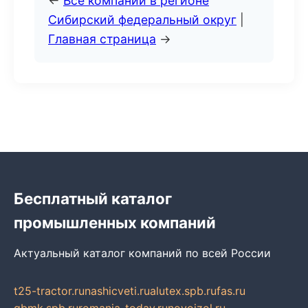
←
Все компании в регионе
Сибирский федеральный округ
|
Главная страница
→
Бесплатный каталог
промышленных компаний
Актуальный каталог компаний по всей России
t25-tractor.ru
nashicveti.ru
alutex.spb.ru
fas.ru