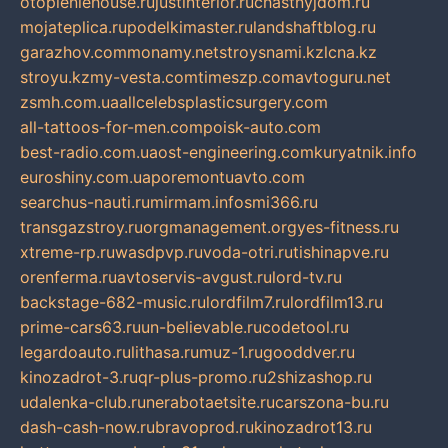
otopleniehouse.ru
justinterior.ru
chastnyjdom.ru
mojateplica.ru
podelkimaster.ru
landshaftblog.ru
garazhov.com
monamy.net
stroysnami.kz
lcna.kz
stroyu.kz
my-vesta.com
timeszp.com
avtoguru.net
zsmh.com.ua
allcelebsplasticsurgery.com
all-tattoos-for-men.com
poisk-auto.com
best-radio.com.ua
ost-engineering.com
kuryatnik.info
euroshiny.com.ua
poremontuavto.com
searchus-nauti.ru
mirmam.info
smi366.ru
transgazstroy.ru
orgmanagement.org
yes-fitness.ru
xtreme-rp.ru
wasdpvp.ru
voda-otri.ru
tishinapve.ru
orenferma.ru
avtoservis-avgust.ru
lord-tv.ru
backstage-682-music.ru
lordfilm7.ru
lordfilm13.ru
prime-cars63.ru
un-believable.ru
codetool.ru
legardoauto.ru
lithasa.ru
muz-1.ru
gooddver.ru
kinozadrot-3.ru
qr-plus-promo.ru
2shizashop.ru
udalenka-club.ru
nerabotaetsite.ru
carszona-bu.ru
dash-cash-now.ru
bravoprod.ru
kinozadrot13.ru