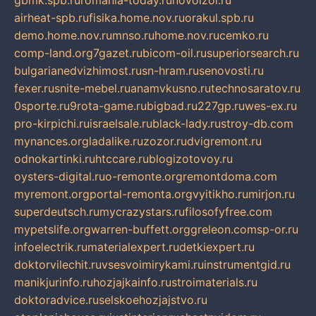
gbmk.spb.ru
romania-today.ru
novoizol.ru
airheat-spb.ru
fisika.home.nov.ru
orakul.spb.ru
demo.home.nov.ru
mnso.ru
home.nov.ru
cemko.ru
comp-land.org
7gazet.ru
bicom-oil.ru
superiorsearch.ru
bulgarianedvizhimost.ru
sn-hram.ru
senovosti.ru
fexer.ru
snite-mebel.ru
anamvkusno.ru
technosaratov.ru
0sporte.ru
9rota-game.ru
bigbad.ru
227gp.ru
wes-ex.ru
pro-kirpichi.ru
israelsale.ru
black-lady.ru
stroy-db.com
mynances.org
ladalike.ru
zozor.ru
dvigremont.ru
odnokartinki.ru
htccare.ru
blogizotovoy.ru
oysters-digital.ru
o-remonte.org
remontdoma.com
myremont.org
portal-remonta.org
vyitikho.ru
mirjon.ru
superdeutsch.ru
mycrazystars.ru
filosofyfree.com
mypetslife.org
warren-buffett.org
greleon.com
sp-or.ru
infoelectrik.ru
materialexpert.ru
detkiexpert.ru
doktorvilechit.ru
vsesvoimirykami.ru
instrumentgid.ru
manikjurinfo.ru
hozjajkainfo.ru
stroimaterials.ru
doktoradvice.ru
selskoehozjajstvo.ru