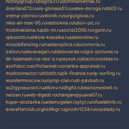
hotteygroup.ru
bagira31.ru
dommarketnsk.ru
dveriland73.ru
nis-glonass51.ru
veles-doroga.ru
tb02.ru
vrema-zdorov.ru
velonik.ru
surgutgloss.ru
nike-air-max-95.ru
nadookna.ru
lubov-pic.ru
mobilreklama.ru
pds-nn.ru
socrat2000.ru
vgurin.ru
spksochi.ru
shkola-klassika.ru
sabeonline.ru
mosoblfencing.ru
masteroptica.ru
lucomoria.ru
iration.ru
devanagari.ru
biblioverde.ru
igro-pictures.ru
dk-tulamash.ru
s-dez-s.ru
peysok.ru
blackcountess.ru
asoftdoc.ru
scifichannel.ru
ocenka-appraisal.ru
mudconnector.ru
hitstih.ru
pik-finance.ru
vip-surfing.ru
wundermoscow.ru
olymp-clan.ru
dr-pavlush.ru
su2lgyoeucscn.ru
allkmv.ru
dhgfd.ru
tesotomeshell.ru
netoen.ru
web-digest.ru
changanqiyuana07.ru
kuper-dostavka.ru
edemvgelen.ru
ytyt.ru
infoelektrik.ru
everafterclub.org
kirillkgr.ru
goodv1234.ru
oopslady.ru