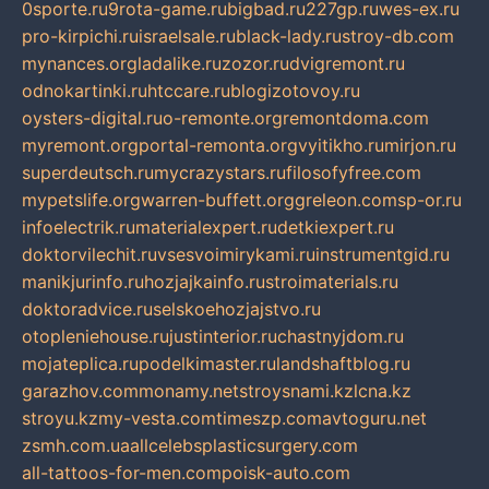
0sporte.ru
9rota-game.ru
bigbad.ru
227gp.ru
wes-ex.ru
pro-kirpichi.ru
israelsale.ru
black-lady.ru
stroy-db.com
mynances.org
ladalike.ru
zozor.ru
dvigremont.ru
odnokartinki.ru
htccare.ru
blogizotovoy.ru
oysters-digital.ru
o-remonte.org
remontdoma.com
myremont.org
portal-remonta.org
vyitikho.ru
mirjon.ru
superdeutsch.ru
mycrazystars.ru
filosofyfree.com
mypetslife.org
warren-buffett.org
greleon.com
sp-or.ru
infoelectrik.ru
materialexpert.ru
detkiexpert.ru
doktorvilechit.ru
vsesvoimirykami.ru
instrumentgid.ru
manikjurinfo.ru
hozjajkainfo.ru
stroimaterials.ru
doktoradvice.ru
selskoehozjajstvo.ru
otopleniehouse.ru
justinterior.ru
chastnyjdom.ru
mojateplica.ru
podelkimaster.ru
landshaftblog.ru
garazhov.com
monamy.net
stroysnami.kz
lcna.kz
stroyu.kz
my-vesta.com
timeszp.com
avtoguru.net
zsmh.com.ua
allcelebsplasticsurgery.com
all-tattoos-for-men.com
poisk-auto.com