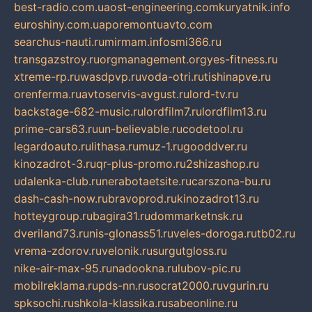
best-radio.com.ua
ost-engineering.com
kuryatnik.info
euroshiny.com.ua
poremontuavto.com
searchus-nauti.ru
mirmam.info
smi366.ru
transgazstroy.ru
orgmanagement.org
yes-fitness.ru
xtreme-rp.ru
wasdpvp.ru
voda-otri.ru
tishinapve.ru
orenferma.ru
avtoservis-avgust.ru
lord-tv.ru
backstage-682-music.ru
lordfilm7.ru
lordfilm13.ru
prime-cars63.ru
un-believable.ru
codetool.ru
legardoauto.ru
lithasa.ru
muz-1.ru
gooddver.ru
kinozadrot-3.ru
qr-plus-promo.ru
2shizashop.ru
udalenka-club.ru
nerabotaetsite.ru
carszona-bu.ru
dash-cash-now.ru
bravoprod.ru
kinozadrot13.ru
hotteygroup.ru
bagira31.ru
dommarketnsk.ru
dveriland73.ru
nis-glonass51.ru
veles-doroga.ru
tb02.ru
vrema-zdorov.ru
velonik.ru
surgutgloss.ru
nike-air-max-95.ru
nadookna.ru
lubov-pic.ru
mobilreklama.ru
pds-nn.ru
socrat2000.ru
vgurin.ru
spksochi.ru
shkola-klassika.ru
sabeonline.ru