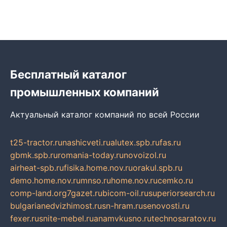
Бесплатный каталог
промышленных компаний
Актуальный каталог компаний по всей России
t25-tractor.ru
nashicveti.ru
alutex.spb.ru
fas.ru
gbmk.spb.ru
romania-today.ru
novoizol.ru
airheat-spb.ru
fisika.home.nov.ru
orakul.spb.ru
demo.home.nov.ru
mnso.ru
home.nov.ru
cemko.ru
comp-land.org
7gazet.ru
bicom-oil.ru
superiorsearch.ru
bulgarianedvizhimost.ru
sn-hram.ru
senovosti.ru
fexer.ru
snite-mebel.ru
anamvkusno.ru
technosaratov.ru