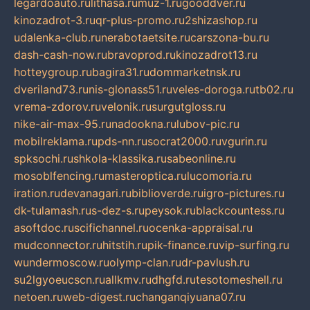
legardoauto.ru
lithasa.ru
muz-1.ru
gooddver.ru
kinozadrot-3.ru
qr-plus-promo.ru
2shizashop.ru
udalenka-club.ru
nerabotaetsite.ru
carszona-bu.ru
dash-cash-now.ru
bravoprod.ru
kinozadrot13.ru
hotteygroup.ru
bagira31.ru
dommarketnsk.ru
dveriland73.ru
nis-glonass51.ru
veles-doroga.ru
tb02.ru
vrema-zdorov.ru
velonik.ru
surgutgloss.ru
nike-air-max-95.ru
nadookna.ru
lubov-pic.ru
mobilreklama.ru
pds-nn.ru
socrat2000.ru
vgurin.ru
spksochi.ru
shkola-klassika.ru
sabeonline.ru
mosoblfencing.ru
masteroptica.ru
lucomoria.ru
iration.ru
devanagari.ru
biblioverde.ru
igro-pictures.ru
dk-tulamash.ru
s-dez-s.ru
peysok.ru
blackcountess.ru
asoftdoc.ru
scifichannel.ru
ocenka-appraisal.ru
mudconnector.ru
hitstih.ru
pik-finance.ru
vip-surfing.ru
wundermoscow.ru
olymp-clan.ru
dr-pavlush.ru
su2lgyoeucscn.ru
allkmv.ru
dhgfd.ru
tesotomeshell.ru
netoen.ru
web-digest.ru
changanqiyuana07.ru