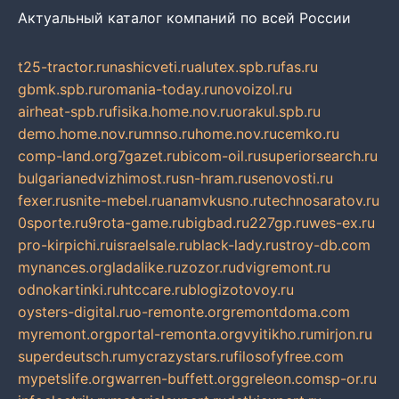
Актуальный каталог компаний по всей России
t25-tractor.ru
nashicveti.ru
alutex.spb.ru
fas.ru
gbmk.spb.ru
romania-today.ru
novoizol.ru
airheat-spb.ru
fisika.home.nov.ru
orakul.spb.ru
demo.home.nov.ru
mnso.ru
home.nov.ru
cemko.ru
comp-land.org
7gazet.ru
bicom-oil.ru
superiorsearch.ru
bulgarianedvizhimost.ru
sn-hram.ru
senovosti.ru
fexer.ru
snite-mebel.ru
anamvkusno.ru
technosaratov.ru
0sporte.ru
9rota-game.ru
bigbad.ru
227gp.ru
wes-ex.ru
pro-kirpichi.ru
israelsale.ru
black-lady.ru
stroy-db.com
mynances.org
ladalike.ru
zozor.ru
dvigremont.ru
odnokartinki.ru
htccare.ru
blogizotovoy.ru
oysters-digital.ru
o-remonte.org
remontdoma.com
myremont.org
portal-remonta.org
vyitikho.ru
mirjon.ru
superdeutsch.ru
mycrazystars.ru
filosofyfree.com
mypetslife.org
warren-buffett.org
greleon.com
sp-or.ru