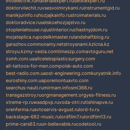
infoelectrik.ru
materialexpert.ru
detkiexpert.ru
doktorvilechit.ru
vsesvoimirykami.ru
instrumentgid.ru
manikjurinfo.ru
hozjajkainfo.ru
stroimaterials.ru
doktoradvice.ru
selskoehozjajstvo.ru
otopleniehouse.ru
justinterior.ru
chastnyjdom.ru
mojateplica.ru
podelkimaster.ru
landshaftblog.ru
garazhov.com
monamy.net
stroysnami.kz
lcna.kz
stroyu.kz
my-vesta.com
timeszp.com
avtoguru.net
zsmh.com.ua
allcelebsplasticsurgery.com
all-tattoos-for-men.com
poisk-auto.com
best-radio.com.ua
ost-engineering.com
kuryatnik.info
euroshiny.com.ua
poremontuavto.com
searchus-nauti.ru
mirmam.info
smi366.ru
transgazstroy.ru
orgmanagement.org
yes-fitness.ru
xtreme-rp.ru
wasdpvp.ru
voda-otri.ru
tishinapve.ru
orenferma.ru
avtoservis-avgust.ru
lord-tv.ru
backstage-682-music.ru
lordfilm7.ru
lordfilm13.ru
prime-cars63.ru
un-believable.ru
codetool.ru