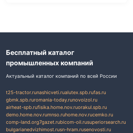
Бесплатный каталог
промышленных компаний
Актуальный каталог компаний по всей России
t25-tractor.ru
nashicveti.ru
alutex.spb.ru
fas.ru
gbmk.spb.ru
romania-today.ru
novoizol.ru
airheat-spb.ru
fisika.home.nov.ru
orakul.spb.ru
demo.home.nov.ru
mnso.ru
home.nov.ru
cemko.ru
comp-land.org
7gazet.ru
bicom-oil.ru
superiorsearch.ru
bulgarianedvizhimost.ru
sn-hram.ru
senovosti.ru