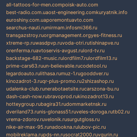
all-tattoos-for-men.com
poisk-auto.com
best-radio.com.ua
ost-engineering.com
kuryatnik.info
euroshiny.com.ua
poremontuavto.com
searchus-nauti.ru
mirmam.info
smi366.ru
transgazstroy.ru
orgmanagement.org
yes-fitness.ru
xtreme-rp.ru
wasdpvp.ru
voda-otri.ru
tishinapve.ru
orenferma.ru
avtoservis-avgust.ru
lord-tv.ru
backstage-682-music.ru
lordfilm7.ru
lordfilm13.ru
prime-cars63.ru
un-believable.ru
codetool.ru
legardoauto.ru
lithasa.ru
muz-1.ru
gooddver.ru
kinozadrot-3.ru
qr-plus-promo.ru
2shizashop.ru
udalenka-club.ru
nerabotaetsite.ru
carszona-bu.ru
dash-cash-now.ru
bravoprod.ru
kinozadrot13.ru
hotteygroup.ru
bagira31.ru
dommarketnsk.ru
dveriland73.ru
nis-glonass51.ru
veles-doroga.ru
tb02.ru
vrema-zdorov.ru
velonik.ru
surgutgloss.ru
nike-air-max-95.ru
nadookna.ru
lubov-pic.ru
mobilreklama.ru
pds-nn.ru
socrat2000.ru
vgurin.ru