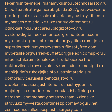
fexer.ru
snite-mebel.ru
anamvkusno.ru
technosaratov.ru
0sporte.ru
9rota-game.ru
bigbad.ru
227gp.ru
wes-ex.ru
pro-kirpichi.ru
israelsale.ru
black-lady.ru
stroy-db.com
mynances.org
ladalike.ru
zozor.ru
dvigremont.ru
odnokartinki.ru
htccare.ru
blogizotovoy.ru
oysters-digital.ru
o-remonte.org
remontdoma.com
myremont.org
portal-remonta.org
vyitikho.ru
mirjon.ru
superdeutsch.ru
mycrazystars.ru
filosofyfree.com
mypetslife.org
warren-buffett.org
greleon.com
sp-or.ru
infoelectrik.ru
materialexpert.ru
detkiexpert.ru
doktorvilechit.ru
vsesvoimirykami.ru
instrumentgid.ru
manikjurinfo.ru
hozjajkainfo.ru
stroimaterials.ru
doktoradvice.ru
selskoehozjajstvo.ru
otopleniehouse.ru
justinterior.ru
chastnyjdom.ru
mojateplica.ru
podelkimaster.ru
landshaftblog.ru
garazhov.com
monamy.net
stroysnami.kz
lcna.kz
stroyu.kz
my-vesta.com
timeszp.com
avtoguru.net
zsmh.com.ua
allcelebsplasticsurgery.com