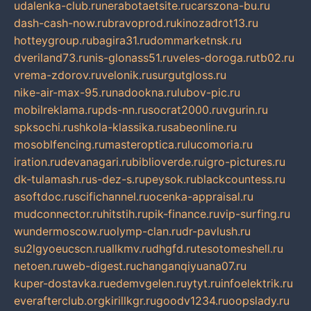
udalenka-club.ru
nerabotaetsite.ru
carszona-bu.ru
dash-cash-now.ru
bravoprod.ru
kinozadrot13.ru
hotteygroup.ru
bagira31.ru
dommarketnsk.ru
dveriland73.ru
nis-glonass51.ru
veles-doroga.ru
tb02.ru
vrema-zdorov.ru
velonik.ru
surgutgloss.ru
nike-air-max-95.ru
nadookna.ru
lubov-pic.ru
mobilreklama.ru
pds-nn.ru
socrat2000.ru
vgurin.ru
spksochi.ru
shkola-klassika.ru
sabeonline.ru
mosoblfencing.ru
masteroptica.ru
lucomoria.ru
iration.ru
devanagari.ru
biblioverde.ru
igro-pictures.ru
dk-tulamash.ru
s-dez-s.ru
peysok.ru
blackcountess.ru
asoftdoc.ru
scifichannel.ru
ocenka-appraisal.ru
mudconnector.ru
hitstih.ru
pik-finance.ru
vip-surfing.ru
wundermoscow.ru
olymp-clan.ru
dr-pavlush.ru
su2lgyoeucscn.ru
allkmv.ru
dhgfd.ru
tesotomeshell.ru
netoen.ru
web-digest.ru
changanqiyuana07.ru
kuper-dostavka.ru
edemvgelen.ru
ytyt.ru
infoelektrik.ru
everafterclub.org
kirillkgr.ru
goodv1234.ru
oopslady.ru