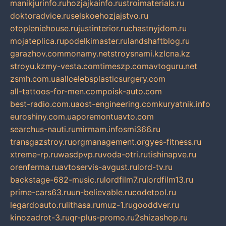
manikjurinfo.ru
hozjajkainfo.ru
stroimaterials.ru
doktoradvice.ru
selskoehozjajstvo.ru
otopleniehouse.ru
justinterior.ru
chastnyjdom.ru
mojateplica.ru
podelkimaster.ru
landshaftblog.ru
garazhov.com
monamy.net
stroysnami.kz
lcna.kz
stroyu.kz
my-vesta.com
timeszp.com
avtoguru.net
zsmh.com.ua
allcelebsplasticsurgery.com
all-tattoos-for-men.com
poisk-auto.com
best-radio.com.ua
ost-engineering.com
kuryatnik.info
euroshiny.com.ua
poremontuavto.com
searchus-nauti.ru
mirmam.info
smi366.ru
transgazstroy.ru
orgmanagement.org
yes-fitness.ru
xtreme-rp.ru
wasdpvp.ru
voda-otri.ru
tishinapve.ru
orenferma.ru
avtoservis-avgust.ru
lord-tv.ru
backstage-682-music.ru
lordfilm7.ru
lordfilm13.ru
prime-cars63.ru
un-believable.ru
codetool.ru
legardoauto.ru
lithasa.ru
muz-1.ru
gooddver.ru
kinozadrot-3.ru
qr-plus-promo.ru
2shizashop.ru