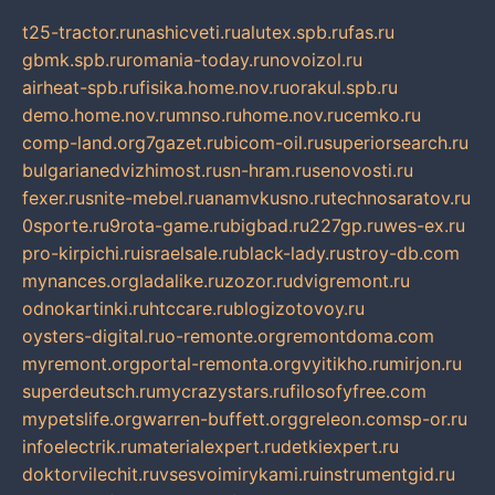
t25-tractor.ru
nashicveti.ru
alutex.spb.ru
fas.ru
gbmk.spb.ru
romania-today.ru
novoizol.ru
airheat-spb.ru
fisika.home.nov.ru
orakul.spb.ru
demo.home.nov.ru
mnso.ru
home.nov.ru
cemko.ru
comp-land.org
7gazet.ru
bicom-oil.ru
superiorsearch.ru
bulgarianedvizhimost.ru
sn-hram.ru
senovosti.ru
fexer.ru
snite-mebel.ru
anamvkusno.ru
technosaratov.ru
0sporte.ru
9rota-game.ru
bigbad.ru
227gp.ru
wes-ex.ru
pro-kirpichi.ru
israelsale.ru
black-lady.ru
stroy-db.com
mynances.org
ladalike.ru
zozor.ru
dvigremont.ru
odnokartinki.ru
htccare.ru
blogizotovoy.ru
oysters-digital.ru
o-remonte.org
remontdoma.com
myremont.org
portal-remonta.org
vyitikho.ru
mirjon.ru
superdeutsch.ru
mycrazystars.ru
filosofyfree.com
mypetslife.org
warren-buffett.org
greleon.com
sp-or.ru
infoelectrik.ru
materialexpert.ru
detkiexpert.ru
doktorvilechit.ru
vsesvoimirykami.ru
instrumentgid.ru