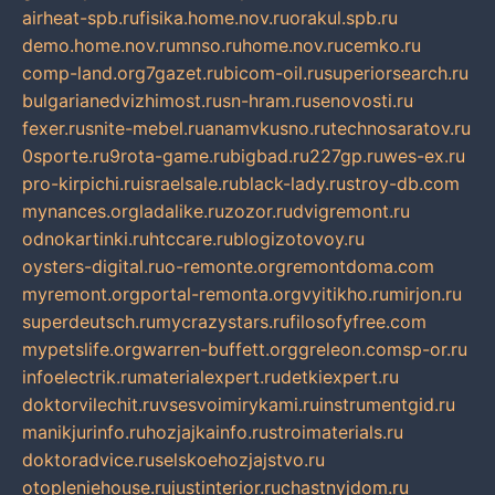
airheat-spb.ru
fisika.home.nov.ru
orakul.spb.ru
demo.home.nov.ru
mnso.ru
home.nov.ru
cemko.ru
comp-land.org
7gazet.ru
bicom-oil.ru
superiorsearch.ru
bulgarianedvizhimost.ru
sn-hram.ru
senovosti.ru
fexer.ru
snite-mebel.ru
anamvkusno.ru
technosaratov.ru
0sporte.ru
9rota-game.ru
bigbad.ru
227gp.ru
wes-ex.ru
pro-kirpichi.ru
israelsale.ru
black-lady.ru
stroy-db.com
mynances.org
ladalike.ru
zozor.ru
dvigremont.ru
odnokartinki.ru
htccare.ru
blogizotovoy.ru
oysters-digital.ru
o-remonte.org
remontdoma.com
myremont.org
portal-remonta.org
vyitikho.ru
mirjon.ru
superdeutsch.ru
mycrazystars.ru
filosofyfree.com
mypetslife.org
warren-buffett.org
greleon.com
sp-or.ru
infoelectrik.ru
materialexpert.ru
detkiexpert.ru
doktorvilechit.ru
vsesvoimirykami.ru
instrumentgid.ru
manikjurinfo.ru
hozjajkainfo.ru
stroimaterials.ru
doktoradvice.ru
selskoehozjajstvo.ru
otopleniehouse.ru
justinterior.ru
chastnyjdom.ru