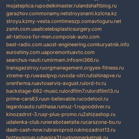
mojateplica.ru
podelkimaster.ru
landshaftblog.ru
garazhov.com
monamy.net
stroysnami.kz
lcna.kz
stroyu.kz
my-vesta.com
timeszp.com
avtoguru.net
zsmh.com.ua
allcelebsplasticsurgery.com
all-tattoos-for-men.com
poisk-auto.com
best-radio.com.ua
ost-engineering.com
kuryatnik.info
euroshiny.com.ua
poremontuavto.com
searchus-nauti.ru
mirmam.info
smi366.ru
transgazstroy.ru
orgmanagement.org
yes-fitness.ru
xtreme-rp.ru
wasdpvp.ru
voda-otri.ru
tishinapve.ru
orenferma.ru
avtoservis-avgust.ru
lord-tv.ru
backstage-682-music.ru
lordfilm7.ru
lordfilm13.ru
prime-cars63.ru
un-believable.ru
codetool.ru
legardoauto.ru
lithasa.ru
muz-1.ru
gooddver.ru
kinozadrot-3.ru
qr-plus-promo.ru
2shizashop.ru
udalenka-club.ru
nerabotaetsite.ru
carszona-bu.ru
dash-cash-now.ru
bravoprod.ru
kinozadrot13.ru
hotteygroup.ru
bagira31.ru
dommarketnsk.ru