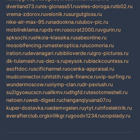
dveriland73.ru
nis-glonass51.ru
veles-doroga.ru
tb02.ru
vrema-zdorov.ru
velonik.ru
surgutgloss.ru
nike-air-max-95.ru
nadookna.ru
lubov-pic.ru
mobilreklama.ru
pds-nn.ru
socrat2000.ru
vgurin.ru
spksochi.ru
shkola-klassika.ru
sabeonline.ru
mosoblfencing.ru
masteroptica.ru
lucomoria.ru
iration.ru
devanagari.ru
biblioverde.ru
igro-pictures.ru
dk-tulamash.ru
s-dez-s.ru
peysok.ru
blackcountess.ru
asoftdoc.ru
scifichannel.ru
ocenka-appraisal.ru
mudconnector.ru
hitstih.ru
pik-finance.ru
vip-surfing.ru
wundermoscow.ru
olymp-clan.ru
dr-pavlush.ru
su2lgyoeucscn.ru
allkmv.ru
dhgfd.ru
tesotomeshell.ru
netoen.ru
web-digest.ru
changanqiyuana07.ru
kuper-dostavka.ru
edemvgelen.ru
ytyt.ru
infoelektrik.ru
everafterclub.org
kirillkgr.ru
goodv1234.ru
oopslady.ru