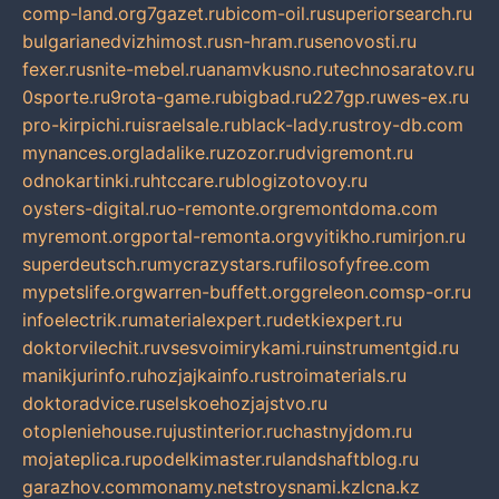
comp-land.org
7gazet.ru
bicom-oil.ru
superiorsearch.ru
bulgarianedvizhimost.ru
sn-hram.ru
senovosti.ru
fexer.ru
snite-mebel.ru
anamvkusno.ru
technosaratov.ru
0sporte.ru
9rota-game.ru
bigbad.ru
227gp.ru
wes-ex.ru
pro-kirpichi.ru
israelsale.ru
black-lady.ru
stroy-db.com
mynances.org
ladalike.ru
zozor.ru
dvigremont.ru
odnokartinki.ru
htccare.ru
blogizotovoy.ru
oysters-digital.ru
o-remonte.org
remontdoma.com
myremont.org
portal-remonta.org
vyitikho.ru
mirjon.ru
superdeutsch.ru
mycrazystars.ru
filosofyfree.com
mypetslife.org
warren-buffett.org
greleon.com
sp-or.ru
infoelectrik.ru
materialexpert.ru
detkiexpert.ru
doktorvilechit.ru
vsesvoimirykami.ru
instrumentgid.ru
manikjurinfo.ru
hozjajkainfo.ru
stroimaterials.ru
doktoradvice.ru
selskoehozjajstvo.ru
otopleniehouse.ru
justinterior.ru
chastnyjdom.ru
mojateplica.ru
podelkimaster.ru
landshaftblog.ru
garazhov.com
monamy.net
stroysnami.kz
lcna.kz