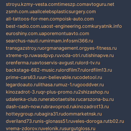
stroyu.kz
my-vesta.com
timeszp.com
avtoguru.net
zsmh.com.ua
allcelebsplasticsurgery.com
all-tattoos-for-men.com
poisk-auto.com
best-radio.com.ua
ost-engineering.com
kuryatnik.info
euroshiny.com.ua
poremontuavto.com
searchus-nauti.ru
mirmam.info
smi366.ru
transgazstroy.ru
orgmanagement.org
yes-fitness.ru
xtreme-rp.ru
wasdpvp.ru
voda-otri.ru
tishinapve.ru
orenferma.ru
avtoservis-avgust.ru
lord-tv.ru
backstage-682-music.ru
lordfilm7.ru
lordfilm13.ru
prime-cars63.ru
un-believable.ru
codetool.ru
legardoauto.ru
lithasa.ru
muz-1.ru
gooddver.ru
kinozadrot-3.ru
qr-plus-promo.ru
2shizashop.ru
udalenka-club.ru
nerabotaetsite.ru
carszona-bu.ru
dash-cash-now.ru
bravoprod.ru
kinozadrot13.ru
hotteygroup.ru
bagira31.ru
dommarketnsk.ru
dveriland73.ru
nis-glonass51.ru
veles-doroga.ru
tb02.ru
vrema-zdorov.ru
velonik.ru
surgutgloss.ru