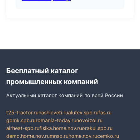
Бесплатный каталог
промышленных компаний
Актуальный каталог компаний по всей России
t25-tractor.ru
nashicveti.ru
alutex.spb.ru
fas.ru
gbmk.spb.ru
romania-today.ru
novoizol.ru
airheat-spb.ru
fisika.home.nov.ru
orakul.spb.ru
demo.home.nov.ru
mnso.ru
home.nov.ru
cemko.ru