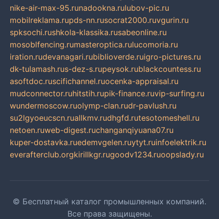
nike-air-max-95.ru
nadookna.ru
lubov-pic.ru
mobilreklama.ru
pds-nn.ru
socrat2000.ru
vgurin.ru
spksochi.ru
shkola-klassika.ru
sabeonline.ru
mosoblfencing.ru
masteroptica.ru
lucomoria.ru
iration.ru
devanagari.ru
biblioverde.ru
igro-pictures.ru
dk-tulamash.ru
s-dez-s.ru
peysok.ru
blackcountess.ru
asoftdoc.ru
scifichannel.ru
ocenka-appraisal.ru
mudconnector.ru
hitstih.ru
pik-finance.ru
vip-surfing.ru
wundermoscow.ru
olymp-clan.ru
dr-pavlush.ru
su2lgyoeucscn.ru
allkmv.ru
dhgfd.ru
tesotomeshell.ru
netoen.ru
web-digest.ru
changanqiyuana07.ru
kuper-dostavka.ru
edemvgelen.ru
ytyt.ru
infoelektrik.ru
everafterclub.org
kirillkgr.ru
goodv1234.ru
oopslady.ru
© Бесплатный каталог промышленных компаний.
Все права защищены.