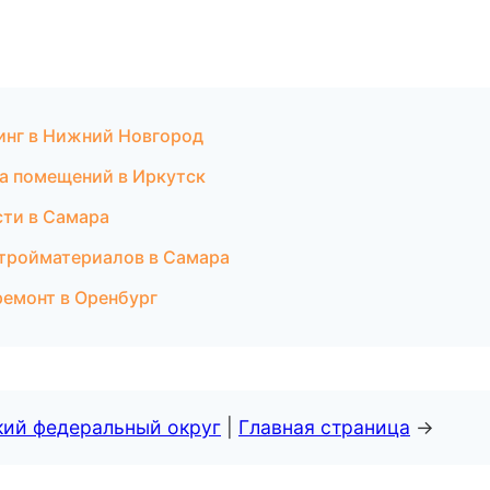
инг в Нижний Новгород
а помещений в Иркутск
сти в Самара
стройматериалов в Самара
емонт в Оренбург
кий федеральный округ
|
Главная страница
→