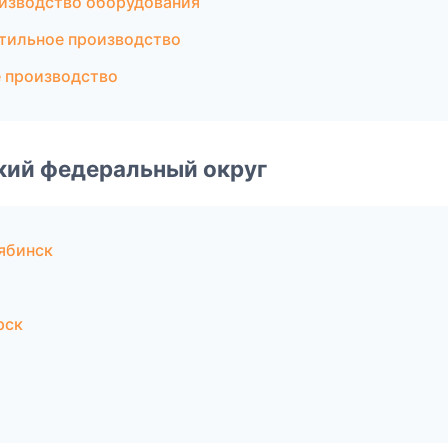
изводство оборудования
тильное производство
 производство
ский федеральный округ
ябинск
рск