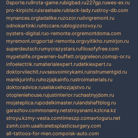
0sporte.ru
9rota-game.ru
bigbad.ru
227gp.ru
wes-ex.ru
pro-kirpichi.ru
israelsale.ru
black-lady.ru
stroy-db.com
mynances.org
ladalike.ru
zozor.ru
dvigremont.ru
odnokartinki.ru
htccare.ru
blogizotovoy.ru
oysters-digital.ru
o-remonte.org
remontdoma.com
myremont.org
portal-remonta.org
vyitikho.ru
mirjon.ru
superdeutsch.ru
mycrazystars.ru
filosofyfree.com
mypetslife.org
warren-buffett.org
greleon.com
sp-or.ru
infoelectrik.ru
materialexpert.ru
detkiexpert.ru
doktorvilechit.ru
vsesvoimirykami.ru
instrumentgid.ru
manikjurinfo.ru
hozjajkainfo.ru
stroimaterials.ru
doktoradvice.ru
selskoehozjajstvo.ru
otopleniehouse.ru
justinterior.ru
chastnyjdom.ru
mojateplica.ru
podelkimaster.ru
landshaftblog.ru
garazhov.com
monamy.net
stroysnami.kz
lcna.kz
stroyu.kz
my-vesta.com
timeszp.com
avtoguru.net
zsmh.com.ua
allcelebsplasticsurgery.com
all-tattoos-for-men.com
poisk-auto.com