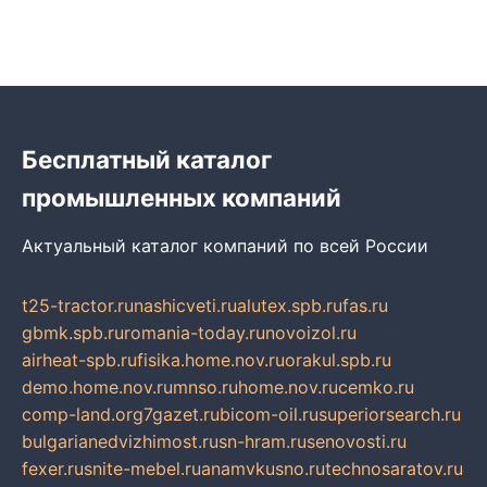
Бесплатный каталог
промышленных компаний
Актуальный каталог компаний по всей России
t25-tractor.ru
nashicveti.ru
alutex.spb.ru
fas.ru
gbmk.spb.ru
romania-today.ru
novoizol.ru
airheat-spb.ru
fisika.home.nov.ru
orakul.spb.ru
demo.home.nov.ru
mnso.ru
home.nov.ru
cemko.ru
comp-land.org
7gazet.ru
bicom-oil.ru
superiorsearch.ru
bulgarianedvizhimost.ru
sn-hram.ru
senovosti.ru
fexer.ru
snite-mebel.ru
anamvkusno.ru
technosaratov.ru