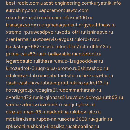
best-radio.com.ua
ost-engineering.com
kuryatnik.info
euroshiny.com.ua
poremontuavto.com
searchus-nauti.ru
mirmam.info
smi366.ru
transgazstroy.ru
orgmanagement.org
yes-fitness.ru
xtreme-rp.ru
wasdpvp.ru
voda-otri.ru
tishinapve.ru
orenferma.ru
avtoservis-avgust.ru
lord-tv.ru
backstage-682-music.ru
lordfilm7.ru
lordfilm13.ru
prime-cars63.ru
un-believable.ru
codetool.ru
legardoauto.ru
lithasa.ru
muz-1.ru
gooddver.ru
kinozadrot-3.ru
qr-plus-promo.ru
2shizashop.ru
udalenka-club.ru
nerabotaetsite.ru
carszona-bu.ru
dash-cash-now.ru
bravoprod.ru
kinozadrot13.ru
hotteygroup.ru
bagira31.ru
dommarketnsk.ru
dveriland73.ru
nis-glonass51.ru
veles-doroga.ru
tb02.ru
vrema-zdorov.ru
velonik.ru
surgutgloss.ru
nike-air-max-95.ru
nadookna.ru
lubov-pic.ru
mobilreklama.ru
pds-nn.ru
socrat2000.ru
vgurin.ru
spksochi.ru
shkola-klassika.ru
sabeonline.ru