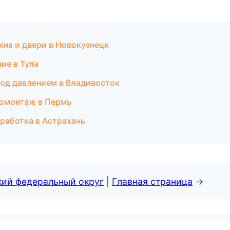
на и двери в Новокузнецк
ие в Тула
под давлением в Владивосток
ромонтаж в Пермь
работка в Астрахань
кий федеральный округ
|
Главная страница
→