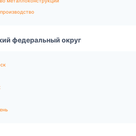
во металлоконструкций
 производство
ский федеральный округ
рск
к
ень