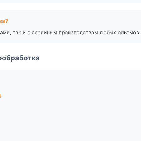
за?
ами, так и с серийным производством любых объемов.
ообработка
д