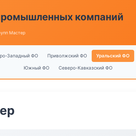
 промышленных компаний
рупп Мастер
ро-Западный ФО
Приволжский ФО
Уральский ФО
Южный ФО
Северо-Кавказский ФО
тер