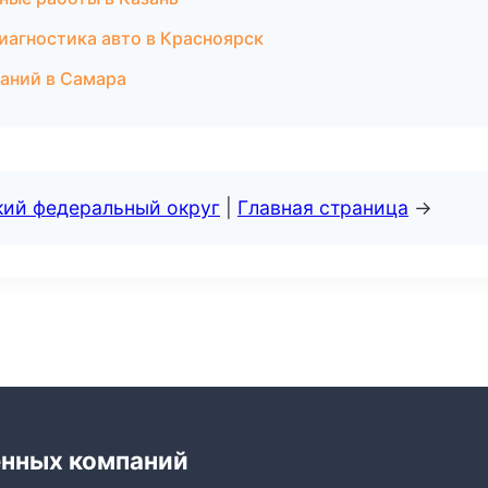
иагностика авто в Красноярск
даний в Самара
кий федеральный округ
|
Главная страница
→
енных компаний