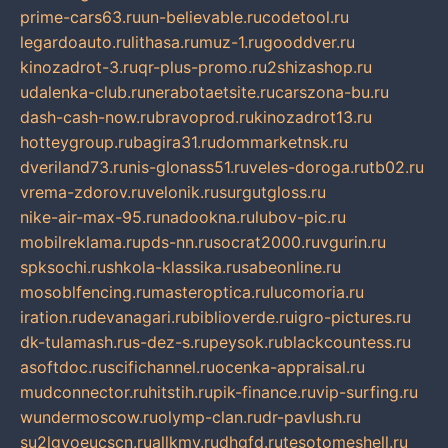
prime-cars63.ru
un-believable.ru
codetool.ru
legardoauto.ru
lithasa.ru
muz-1.ru
gooddver.ru
kinozadrot-3.ru
qr-plus-promo.ru
2shizashop.ru
udalenka-club.ru
nerabotaetsite.ru
carszona-bu.ru
dash-cash-now.ru
bravoprod.ru
kinozadrot13.ru
hotteygroup.ru
bagira31.ru
dommarketnsk.ru
dveriland73.ru
nis-glonass51.ru
veles-doroga.ru
tb02.ru
vrema-zdorov.ru
velonik.ru
surgutgloss.ru
nike-air-max-95.ru
nadookna.ru
lubov-pic.ru
mobilreklama.ru
pds-nn.ru
socrat2000.ru
vgurin.ru
spksochi.ru
shkola-klassika.ru
sabeonline.ru
mosoblfencing.ru
masteroptica.ru
lucomoria.ru
iration.ru
devanagari.ru
biblioverde.ru
igro-pictures.ru
dk-tulamash.ru
s-dez-s.ru
peysok.ru
blackcountess.ru
asoftdoc.ru
scifichannel.ru
ocenka-appraisal.ru
mudconnector.ru
hitstih.ru
pik-finance.ru
vip-surfing.ru
wundermoscow.ru
olymp-clan.ru
dr-pavlush.ru
su2lgyoeucscn.ru
allkmv.ru
dhgfd.ru
tesotomeshell.ru