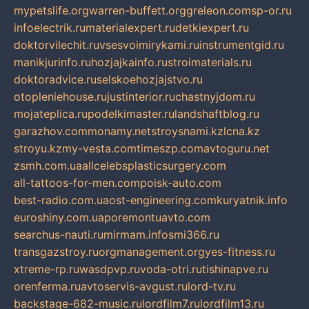
mypetslife.org
warren-buffett.org
greleon.com
sp-or.ru
infoelectrik.ru
materialexpert.ru
detkiexpert.ru
doktorvilechit.ru
vsesvoimirykami.ru
instrumentgid.ru
manikjurinfo.ru
hozjajkainfo.ru
stroimaterials.ru
doktoradvice.ru
selskoehozjajstvo.ru
otopleniehouse.ru
justinterior.ru
chastnyjdom.ru
mojateplica.ru
podelkimaster.ru
landshaftblog.ru
garazhov.com
monamy.net
stroysnami.kz
lcna.kz
stroyu.kz
my-vesta.com
timeszp.com
avtoguru.net
zsmh.com.ua
allcelebsplasticsurgery.com
all-tattoos-for-men.com
poisk-auto.com
best-radio.com.ua
ost-engineering.com
kuryatnik.info
euroshiny.com.ua
poremontuavto.com
searchus-nauti.ru
mirmam.info
smi366.ru
transgazstroy.ru
orgmanagement.org
yes-fitness.ru
xtreme-rp.ru
wasdpvp.ru
voda-otri.ru
tishinapve.ru
orenferma.ru
avtoservis-avgust.ru
lord-tv.ru
backstage-682-music.ru
lordfilm7.ru
lordfilm13.ru