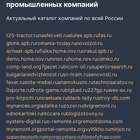
промышленных компаний
Актуальный каталог компаний по всей России
t25-tractor.ru
nashicveti.ru
alutex.spb.ru
fas.ru
gbmk.spb.ru
romania-today.ru
novoizol.ru
airheat-spb.ru
fisika.home.nov.ru
orakul.spb.ru
demo.home.nov.ru
mnso.ru
home.nov.ru
cemko.ru
comp-land.org
7gazet.ru
bicom-oil.ru
superiorsearch.ru
bulgarianedvizhimost.ru
sn-hram.ru
senovosti.ru
fexer.ru
snite-mebel.ru
anamvkusno.ru
technosaratov.ru
0sporte.ru
9rota-game.ru
bigbad.ru
227gp.ru
wes-ex.ru
pro-kirpichi.ru
israelsale.ru
black-lady.ru
stroy-db.com
mynances.org
ladalike.ru
zozor.ru
dvigremont.ru
odnokartinki.ru
htccare.ru
blogizotovoy.ru
oysters-digital.ru
o-remonte.org
remontdoma.com
myremont.org
portal-remonta.org
vyitikho.ru
mirjon.ru
superdeutsch.ru
mycrazystars.ru
filosofyfree.com