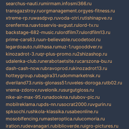
searchus-nauti.ru
mirmam.info
smi366.ru
transgazstroy.ru
orgmanagement.org
yes-fitness.ru
xtreme-rp.ru
wasdpvp.ru
voda-otri.ru
tishinapve.ru
orenferma.ru
avtoservis-avgust.ru
lord-tv.ru
backstage-682-music.ru
lordfilm7.ru
lordfilm13.ru
prime-cars63.ru
un-believable.ru
codetool.ru
legardoauto.ru
lithasa.ru
muz-1.ru
gooddver.ru
kinozadrot-3.ru
qr-plus-promo.ru
2shizashop.ru
udalenka-club.ru
nerabotaetsite.ru
carszona-bu.ru
dash-cash-now.ru
bravoprod.ru
kinozadrot13.ru
hotteygroup.ru
bagira31.ru
dommarketnsk.ru
dveriland73.ru
nis-glonass51.ru
veles-doroga.ru
tb02.ru
vrema-zdorov.ru
velonik.ru
surgutgloss.ru
nike-air-max-95.ru
nadookna.ru
lubov-pic.ru
mobilreklama.ru
pds-nn.ru
socrat2000.ru
vgurin.ru
spksochi.ru
shkola-klassika.ru
sabeonline.ru
mosoblfencing.ru
masteroptica.ru
lucomoria.ru
iration.ru
devanagari.ru
biblioverde.ru
igro-pictures.ru