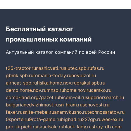
Бесплатный каталог
промышленных компаний
Актуальный каталог компаний по всей России
t25-tractor.ru
nashicveti.ru
alutex.spb.ru
fas.ru
gbmk.spb.ru
romania-today.ru
novoizol.ru
airheat-spb.ru
fisika.home.nov.ru
orakul.spb.ru
demo.home.nov.ru
mnso.ru
home.nov.ru
cemko.ru
comp-land.org
7gazet.ru
bicom-oil.ru
superiorsearch.ru
bulgarianedvizhimost.ru
sn-hram.ru
senovosti.ru
fexer.ru
snite-mebel.ru
anamvkusno.ru
technosaratov.ru
0sporte.ru
9rota-game.ru
bigbad.ru
227gp.ru
wes-ex.ru
pro-kirpichi.ru
israelsale.ru
black-lady.ru
stroy-db.com