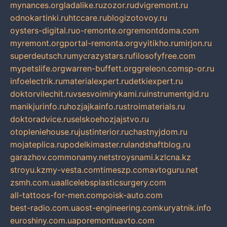
mynances.org
ladalike.ru
zozor.ru
dvigremont.ru
odnokartinki.ru
htccare.ru
blogizotovoy.ru
oysters-digital.ru
o-remonte.org
remontdoma.com
myremont.org
portal-remonta.org
vyitikho.ru
mirjon.ru
superdeutsch.ru
mycrazystars.ru
filosofyfree.com
mypetslife.org
warren-buffett.org
greleon.com
sp-or.ru
infoelectrik.ru
materialexpert.ru
detkiexpert.ru
doktorvilechit.ru
vsesvoimirykami.ru
instrumentgid.ru
manikjurinfo.ru
hozjajkainfo.ru
stroimaterials.ru
doktoradvice.ru
selskoehozjajstvo.ru
otopleniehouse.ru
justinterior.ru
chastnyjdom.ru
mojateplica.ru
podelkimaster.ru
landshaftblog.ru
garazhov.com
monamy.net
stroysnami.kz
lcna.kz
stroyu.kz
my-vesta.com
timeszp.com
avtoguru.net
zsmh.com.ua
allcelebsplasticsurgery.com
all-tattoos-for-men.com
poisk-auto.com
best-radio.com.ua
ost-engineering.com
kuryatnik.info
euroshiny.com.ua
poremontuavto.com