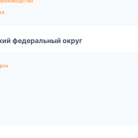
производство
ка
ский федеральный округ
рск