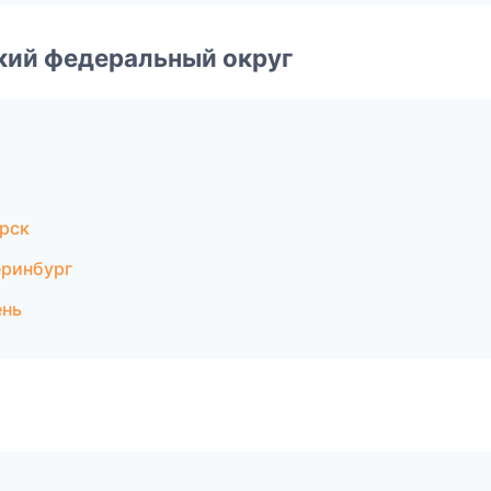
ский федеральный округ
рск
еринбург
ень