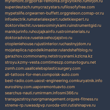
myremont.org
portal-remonta.org
vyitikho.ru
mirjon.ru
superdeutsch.ru
mycrazystars.ru
filosofyfree.com
mypetslife.org
warren-buffett.org
greleon.com
sp-or.ru
infoelectrik.ru
materialexpert.ru
detkiexpert.ru
doktorvilechit.ru
vsesvoimirykami.ru
instrumentgid.ru
manikjurinfo.ru
hozjajkainfo.ru
stroimaterials.ru
doktoradvice.ru
selskoehozjajstvo.ru
otopleniehouse.ru
justinterior.ru
chastnyjdom.ru
mojateplica.ru
podelkimaster.ru
landshaftblog.ru
garazhov.com
monamy.net
stroysnami.kz
lcna.kz
stroyu.kz
my-vesta.com
timeszp.com
avtoguru.net
zsmh.com.ua
allcelebsplasticsurgery.com
all-tattoos-for-men.com
poisk-auto.com
best-radio.com.ua
ost-engineering.com
kuryatnik.info
euroshiny.com.ua
poremontuavto.com
searchus-nauti.ru
mirmam.info
smi366.ru
transgazstroy.ru
orgmanagement.org
yes-fitness.ru
xtreme-rp.ru
wasdpvp.ru
voda-otri.ru
tishinapve.ru