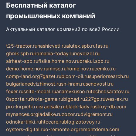
Бесплатный каталог
промышленных компаний
Актуальный каталог компаний по всей России
t25-tractor.ru
nashicveti.ru
alutex.spb.ru
fas.ru
gbmk.spb.ru
romania-today.ru
novoizol.ru
airheat-spb.ru
fisika.home.nov.ru
orakul.spb.ru
demo.home.nov.ru
mnso.ru
home.nov.ru
cemko.ru
comp-land.org
7gazet.ru
bicom-oil.ru
superiorsearch.ru
bulgarianedvizhimost.ru
sn-hram.ru
senovosti.ru
fexer.ru
snite-mebel.ru
anamvkusno.ru
technosaratov.ru
0sporte.ru
9rota-game.ru
bigbad.ru
227gp.ru
wes-ex.ru
pro-kirpichi.ru
israelsale.ru
black-lady.ru
stroy-db.com
mynances.org
ladalike.ru
zozor.ru
dvigremont.ru
odnokartinki.ru
htccare.ru
blogizotovoy.ru
oysters-digital.ru
o-remonte.org
remontdoma.com