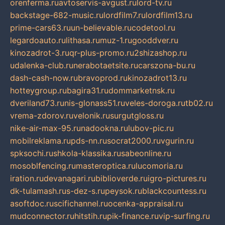
orenferma.ru
avtoservis-avgust.ru
lord-tv.ru
backstage-682-music.ru
lordfilm7.ru
lordfilm13.ru
prime-cars63.ru
un-believable.ru
codetool.ru
legardoauto.ru
lithasa.ru
muz-1.ru
gooddver.ru
kinozadrot-3.ru
qr-plus-promo.ru
2shizashop.ru
udalenka-club.ru
nerabotaetsite.ru
carszona-bu.ru
dash-cash-now.ru
bravoprod.ru
kinozadrot13.ru
hotteygroup.ru
bagira31.ru
dommarketnsk.ru
dveriland73.ru
nis-glonass51.ru
veles-doroga.ru
tb02.ru
vrema-zdorov.ru
velonik.ru
surgutgloss.ru
nike-air-max-95.ru
nadookna.ru
lubov-pic.ru
mobilreklama.ru
pds-nn.ru
socrat2000.ru
vgurin.ru
spksochi.ru
shkola-klassika.ru
sabeonline.ru
mosoblfencing.ru
masteroptica.ru
lucomoria.ru
iration.ru
devanagari.ru
biblioverde.ru
igro-pictures.ru
dk-tulamash.ru
s-dez-s.ru
peysok.ru
blackcountess.ru
asoftdoc.ru
scifichannel.ru
ocenka-appraisal.ru
mudconnector.ru
hitstih.ru
pik-finance.ru
vip-surfing.ru