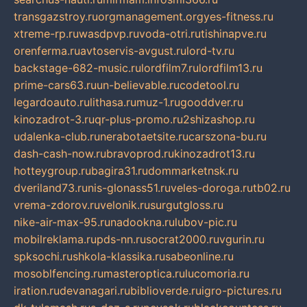
transgazstroy.ru
orgmanagement.org
yes-fitness.ru
xtreme-rp.ru
wasdpvp.ru
voda-otri.ru
tishinapve.ru
orenferma.ru
avtoservis-avgust.ru
lord-tv.ru
backstage-682-music.ru
lordfilm7.ru
lordfilm13.ru
prime-cars63.ru
un-believable.ru
codetool.ru
legardoauto.ru
lithasa.ru
muz-1.ru
gooddver.ru
kinozadrot-3.ru
qr-plus-promo.ru
2shizashop.ru
udalenka-club.ru
nerabotaetsite.ru
carszona-bu.ru
dash-cash-now.ru
bravoprod.ru
kinozadrot13.ru
hotteygroup.ru
bagira31.ru
dommarketnsk.ru
dveriland73.ru
nis-glonass51.ru
veles-doroga.ru
tb02.ru
vrema-zdorov.ru
velonik.ru
surgutgloss.ru
nike-air-max-95.ru
nadookna.ru
lubov-pic.ru
mobilreklama.ru
pds-nn.ru
socrat2000.ru
vgurin.ru
spksochi.ru
shkola-klassika.ru
sabeonline.ru
mosoblfencing.ru
masteroptica.ru
lucomoria.ru
iration.ru
devanagari.ru
biblioverde.ru
igro-pictures.ru