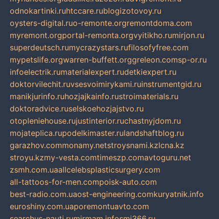
odnokartinki.ru
htccare.ru
blogizotovoy.ru
oysters-digital.ru
o-remonte.org
remontdoma.com
myremont.org
portal-remonta.org
vyitikho.ru
mirjon.ru
superdeutsch.ru
mycrazystars.ru
filosofyfree.com
mypetslife.org
warren-buffett.org
greleon.com
sp-or.ru
infoelectrik.ru
materialexpert.ru
detkiexpert.ru
doktorvilechit.ru
vsesvoimirykami.ru
instrumentgid.ru
manikjurinfo.ru
hozjajkainfo.ru
stroimaterials.ru
doktoradvice.ru
selskoehozjajstvo.ru
otopleniehouse.ru
justinterior.ru
chastnyjdom.ru
mojateplica.ru
podelkimaster.ru
landshaftblog.ru
garazhov.com
monamy.net
stroysnami.kz
lcna.kz
stroyu.kz
my-vesta.com
timeszp.com
avtoguru.net
zsmh.com.ua
allcelebsplasticsurgery.com
all-tattoos-for-men.com
poisk-auto.com
best-radio.com.ua
ost-engineering.com
kuryatnik.info
euroshiny.com.ua
poremontuavto.com
searchus-nauti.ru
mirmam.info
smi366.ru