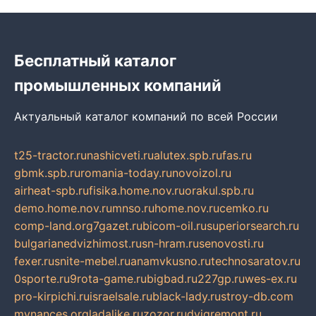
Бесплатный каталог
промышленных компаний
Актуальный каталог компаний по всей России
t25-tractor.ru
nashicveti.ru
alutex.spb.ru
fas.ru
gbmk.spb.ru
romania-today.ru
novoizol.ru
airheat-spb.ru
fisika.home.nov.ru
orakul.spb.ru
demo.home.nov.ru
mnso.ru
home.nov.ru
cemko.ru
comp-land.org
7gazet.ru
bicom-oil.ru
superiorsearch.ru
bulgarianedvizhimost.ru
sn-hram.ru
senovosti.ru
fexer.ru
snite-mebel.ru
anamvkusno.ru
technosaratov.ru
0sporte.ru
9rota-game.ru
bigbad.ru
227gp.ru
wes-ex.ru
pro-kirpichi.ru
israelsale.ru
black-lady.ru
stroy-db.com
mynances.org
ladalike.ru
zozor.ru
dvigremont.ru