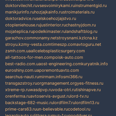
doktorvilechit.ru
vsesvoimirykami.ru
instrumentgid.ru
manikjurinfo.ru
hozjajkainfo.ru
stroimaterials.ru
doktoradvice.ru
selskoehozjajstvo.ru
otopleniehouse.ru
justinterior.ru
chastnyjdom.ru
mojateplica.ru
podelkimaster.ru
landshaftblog.ru
garazhov.com
monamy.net
stroysnami.kz
lcna.kz
stroyu.kz
my-vesta.com
timeszp.com
avtoguru.net
zsmh.com.ua
allcelebsplasticsurgery.com
all-tattoos-for-men.com
poisk-auto.com
best-radio.com.ua
ost-engineering.com
kuryatnik.info
euroshiny.com.ua
poremontuavto.com
searchus-nauti.ru
mirmam.info
smi366.ru
transgazstroy.ru
orgmanagement.org
yes-fitness.ru
xtreme-rp.ru
wasdpvp.ru
voda-otri.ru
tishinapve.ru
orenferma.ru
avtoservis-avgust.ru
lord-tv.ru
backstage-682-music.ru
lordfilm7.ru
lordfilm13.ru
prime-cars63.ru
un-believable.ru
codetool.ru
legardoauto.ru
lithasa.ru
muz-1.ru
gooddver.ru