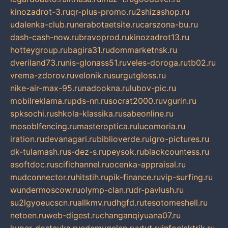
kinozadrot-3.ru
qr-plus-promo.ru
2shizashop.ru
udalenka-club.ru
nerabotaetsite.ru
carszona-bu.ru
dash-cash-now.ru
bravoprod.ru
kinozadrot13.ru
hotteygroup.ru
bagira31.ru
dommarketnsk.ru
dveriland73.ru
nis-glonass51.ru
veles-doroga.ru
tb02.ru
vrema-zdorov.ru
velonik.ru
surgutgloss.ru
nike-air-max-95.ru
nadookna.ru
lubov-pic.ru
mobilreklama.ru
pds-nn.ru
socrat2000.ru
vgurin.ru
spksochi.ru
shkola-klassika.ru
sabeonline.ru
mosoblfencing.ru
masteroptica.ru
lucomoria.ru
iration.ru
devanagari.ru
biblioverde.ru
igro-pictures.ru
dk-tulamash.ru
s-dez-s.ru
peysok.ru
blackcountess.ru
asoftdoc.ru
scifichannel.ru
ocenka-appraisal.ru
mudconnector.ru
hitstih.ru
pik-finance.ru
vip-surfing.ru
wundermoscow.ru
olymp-clan.ru
dr-pavlush.ru
su2lgyoeucscn.ru
allkmv.ru
dhgfd.ru
tesotomeshell.ru
netoen.ru
web-digest.ru
changanqiyuana07.ru