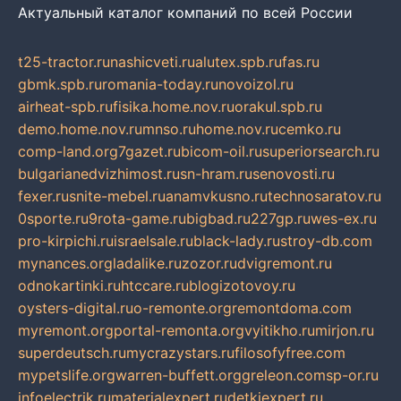
Актуальный каталог компаний по всей России
t25-tractor.ru
nashicveti.ru
alutex.spb.ru
fas.ru
gbmk.spb.ru
romania-today.ru
novoizol.ru
airheat-spb.ru
fisika.home.nov.ru
orakul.spb.ru
demo.home.nov.ru
mnso.ru
home.nov.ru
cemko.ru
comp-land.org
7gazet.ru
bicom-oil.ru
superiorsearch.ru
bulgarianedvizhimost.ru
sn-hram.ru
senovosti.ru
fexer.ru
snite-mebel.ru
anamvkusno.ru
technosaratov.ru
0sporte.ru
9rota-game.ru
bigbad.ru
227gp.ru
wes-ex.ru
pro-kirpichi.ru
israelsale.ru
black-lady.ru
stroy-db.com
mynances.org
ladalike.ru
zozor.ru
dvigremont.ru
odnokartinki.ru
htccare.ru
blogizotovoy.ru
oysters-digital.ru
o-remonte.org
remontdoma.com
myremont.org
portal-remonta.org
vyitikho.ru
mirjon.ru
superdeutsch.ru
mycrazystars.ru
filosofyfree.com
mypetslife.org
warren-buffett.org
greleon.com
sp-or.ru
infoelectrik.ru
materialexpert.ru
detkiexpert.ru