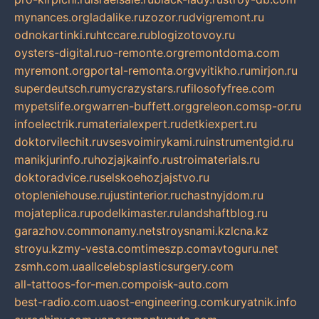
mynances.org
ladalike.ru
zozor.ru
dvigremont.ru
odnokartinki.ru
htccare.ru
blogizotovoy.ru
oysters-digital.ru
o-remonte.org
remontdoma.com
myremont.org
portal-remonta.org
vyitikho.ru
mirjon.ru
superdeutsch.ru
mycrazystars.ru
filosofyfree.com
mypetslife.org
warren-buffett.org
greleon.com
sp-or.ru
infoelectrik.ru
materialexpert.ru
detkiexpert.ru
doktorvilechit.ru
vsesvoimirykami.ru
instrumentgid.ru
manikjurinfo.ru
hozjajkainfo.ru
stroimaterials.ru
doktoradvice.ru
selskoehozjajstvo.ru
otopleniehouse.ru
justinterior.ru
chastnyjdom.ru
mojateplica.ru
podelkimaster.ru
landshaftblog.ru
garazhov.com
monamy.net
stroysnami.kz
lcna.kz
stroyu.kz
my-vesta.com
timeszp.com
avtoguru.net
zsmh.com.ua
allcelebsplasticsurgery.com
all-tattoos-for-men.com
poisk-auto.com
best-radio.com.ua
ost-engineering.com
kuryatnik.info