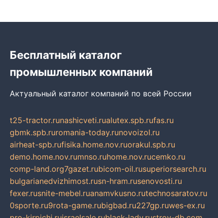
Бесплатный каталог
промышленных компаний
Актуальный каталог компаний по всей России
t25-tractor.ru
nashicveti.ru
alutex.spb.ru
fas.ru
gbmk.spb.ru
romania-today.ru
novoizol.ru
airheat-spb.ru
fisika.home.nov.ru
orakul.spb.ru
demo.home.nov.ru
mnso.ru
home.nov.ru
cemko.ru
comp-land.org
7gazet.ru
bicom-oil.ru
superiorsearch.ru
bulgarianedvizhimost.ru
sn-hram.ru
senovosti.ru
fexer.ru
snite-mebel.ru
anamvkusno.ru
technosaratov.ru
0sporte.ru
9rota-game.ru
bigbad.ru
227gp.ru
wes-ex.ru
pro-kirpichi.ru
israelsale.ru
black-lady.ru
stroy-db.com