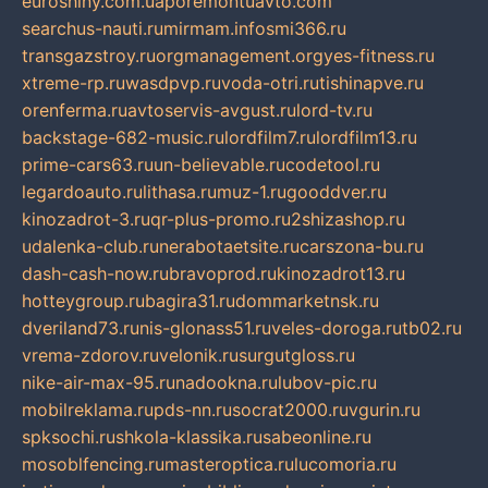
euroshiny.com.ua
poremontuavto.com
searchus-nauti.ru
mirmam.info
smi366.ru
transgazstroy.ru
orgmanagement.org
yes-fitness.ru
xtreme-rp.ru
wasdpvp.ru
voda-otri.ru
tishinapve.ru
orenferma.ru
avtoservis-avgust.ru
lord-tv.ru
backstage-682-music.ru
lordfilm7.ru
lordfilm13.ru
prime-cars63.ru
un-believable.ru
codetool.ru
legardoauto.ru
lithasa.ru
muz-1.ru
gooddver.ru
kinozadrot-3.ru
qr-plus-promo.ru
2shizashop.ru
udalenka-club.ru
nerabotaetsite.ru
carszona-bu.ru
dash-cash-now.ru
bravoprod.ru
kinozadrot13.ru
hotteygroup.ru
bagira31.ru
dommarketnsk.ru
dveriland73.ru
nis-glonass51.ru
veles-doroga.ru
tb02.ru
vrema-zdorov.ru
velonik.ru
surgutgloss.ru
nike-air-max-95.ru
nadookna.ru
lubov-pic.ru
mobilreklama.ru
pds-nn.ru
socrat2000.ru
vgurin.ru
spksochi.ru
shkola-klassika.ru
sabeonline.ru
mosoblfencing.ru
masteroptica.ru
lucomoria.ru