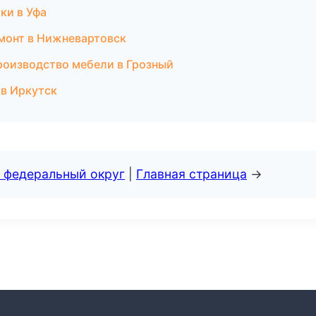
ки в Уфа
монт в Нижневартовск
роизводство мебели в Грозный
 в Иркутск
 федеральный округ
|
Главная страница
→