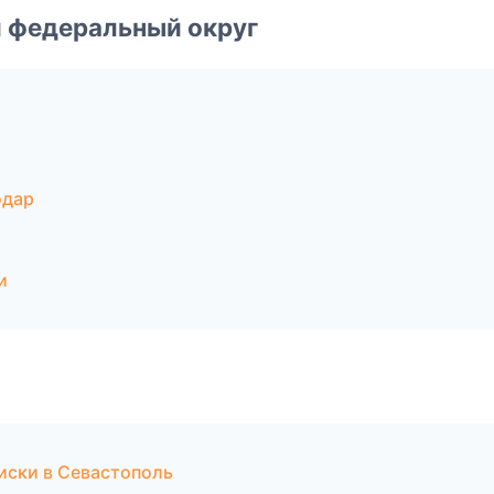
 федеральный округ
одар
и
диски в Севастополь