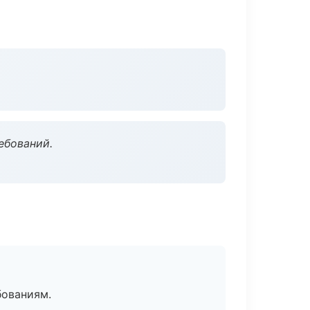
ебований.
бованиям.