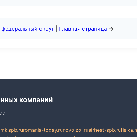
 федеральный округ
|
Главная страница
→
енных компаний
сии
mk.spb.ru
romania-today.ru
novoizol.ru
airheat-spb.ru
fisika.