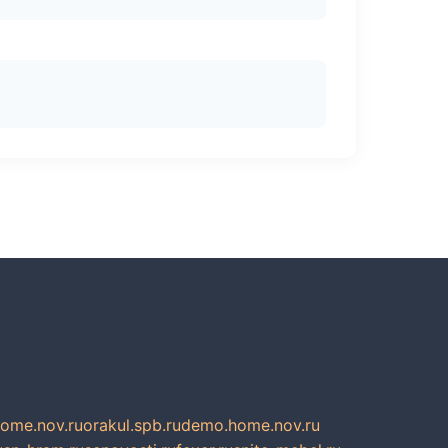
home.nov.ru
orakul.spb.ru
demo.home.nov.ru