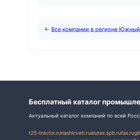
←
Все компании в регионе Южный
Бесплатный каталог промышл
Актуальный каталог компаний по всей Рос
t25-tractor.ru
nashicveti.ru
alutex.spb.ru
fas.ru
gb