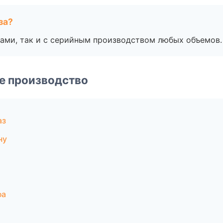
за?
ами, так и с серийным производством любых объемов.
е производство
аз
ну
фа