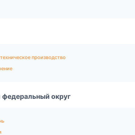
техническое производство
оение
 федеральный округ
нь
и