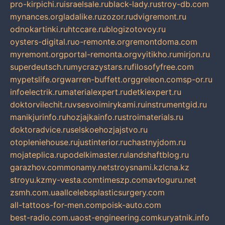
pro-kirpichi.ru
israelsale.ru
black-lady.ru
stroy-db.com
mynances.org
ladalike.ru
zozor.ru
dvigremont.ru
odnokartinki.ru
htccare.ru
blogizotovoy.ru
oysters-digital.ru
o-remonte.org
remontdoma.com
myremont.org
portal-remonta.org
vyitikho.ru
mirjon.ru
superdeutsch.ru
mycrazystars.ru
filosofyfree.com
mypetslife.org
warren-buffett.org
greleon.com
sp-or.ru
infoelectrik.ru
materialexpert.ru
detkiexpert.ru
doktorvilechit.ru
vsesvoimirykami.ru
instrumentgid.ru
manikjurinfo.ru
hozjajkainfo.ru
stroimaterials.ru
doktoradvice.ru
selskoehozjajstvo.ru
otopleniehouse.ru
justinterior.ru
chastnyjdom.ru
mojateplica.ru
podelkimaster.ru
landshaftblog.ru
garazhov.com
monamy.net
stroysnami.kz
lcna.kz
stroyu.kz
my-vesta.com
timeszp.com
avtoguru.net
zsmh.com.ua
allcelebsplasticsurgery.com
all-tattoos-for-men.com
poisk-auto.com
best-radio.com.ua
ost-engineering.com
kuryatnik.info