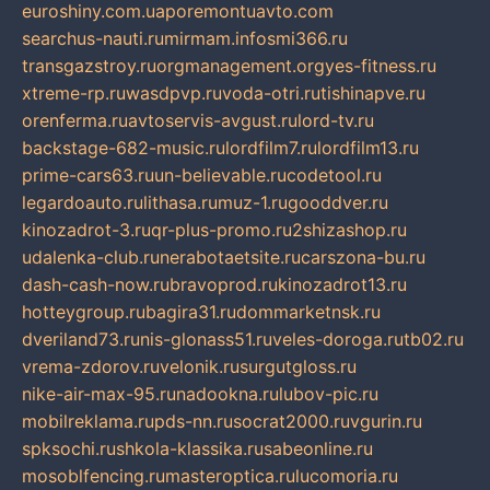
euroshiny.com.ua
poremontuavto.com
searchus-nauti.ru
mirmam.info
smi366.ru
transgazstroy.ru
orgmanagement.org
yes-fitness.ru
xtreme-rp.ru
wasdpvp.ru
voda-otri.ru
tishinapve.ru
orenferma.ru
avtoservis-avgust.ru
lord-tv.ru
backstage-682-music.ru
lordfilm7.ru
lordfilm13.ru
prime-cars63.ru
un-believable.ru
codetool.ru
legardoauto.ru
lithasa.ru
muz-1.ru
gooddver.ru
kinozadrot-3.ru
qr-plus-promo.ru
2shizashop.ru
udalenka-club.ru
nerabotaetsite.ru
carszona-bu.ru
dash-cash-now.ru
bravoprod.ru
kinozadrot13.ru
hotteygroup.ru
bagira31.ru
dommarketnsk.ru
dveriland73.ru
nis-glonass51.ru
veles-doroga.ru
tb02.ru
vrema-zdorov.ru
velonik.ru
surgutgloss.ru
nike-air-max-95.ru
nadookna.ru
lubov-pic.ru
mobilreklama.ru
pds-nn.ru
socrat2000.ru
vgurin.ru
spksochi.ru
shkola-klassika.ru
sabeonline.ru
mosoblfencing.ru
masteroptica.ru
lucomoria.ru