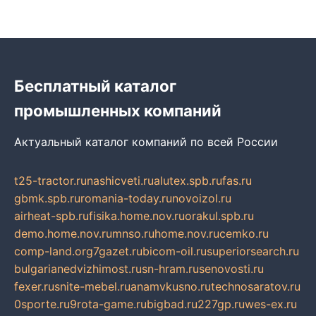
Бесплатный каталог
промышленных компаний
Актуальный каталог компаний по всей России
t25-tractor.ru
nashicveti.ru
alutex.spb.ru
fas.ru
gbmk.spb.ru
romania-today.ru
novoizol.ru
airheat-spb.ru
fisika.home.nov.ru
orakul.spb.ru
demo.home.nov.ru
mnso.ru
home.nov.ru
cemko.ru
comp-land.org
7gazet.ru
bicom-oil.ru
superiorsearch.ru
bulgarianedvizhimost.ru
sn-hram.ru
senovosti.ru
fexer.ru
snite-mebel.ru
anamvkusno.ru
technosaratov.ru
0sporte.ru
9rota-game.ru
bigbad.ru
227gp.ru
wes-ex.ru