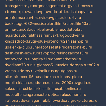
transgazstroy.ru
orgmanagement.org
yes-fitness.ru
xtreme-rp.ru
wasdpvp.ru
voda-otri.ru
tishinapve.ru
orenferma.ru
avtoservis-avgust.ru
lord-tv.ru
backstage-682-music.ru
lordfilm7.ru
lordfilm13.ru
prime-cars63.ru
un-believable.ru
codetool.ru
legardoauto.ru
lithasa.ru
muz-1.ru
gooddver.ru
kinozadrot-3.ru
qr-plus-promo.ru
2shizashop.ru
udalenka-club.ru
nerabotaetsite.ru
carszona-bu.ru
dash-cash-now.ru
bravoprod.ru
kinozadrot13.ru
hotteygroup.ru
bagira31.ru
dommarketnsk.ru
dveriland73.ru
nis-glonass51.ru
veles-doroga.ru
tb02.ru
vrema-zdorov.ru
velonik.ru
surgutgloss.ru
nike-air-max-95.ru
nadookna.ru
lubov-pic.ru
mobilreklama.ru
pds-nn.ru
socrat2000.ru
vgurin.ru
spksochi.ru
shkola-klassika.ru
sabeonline.ru
mosoblfencing.ru
masteroptica.ru
lucomoria.ru
iration.ru
devanagari.ru
biblioverde.ru
igro-pictures.ru