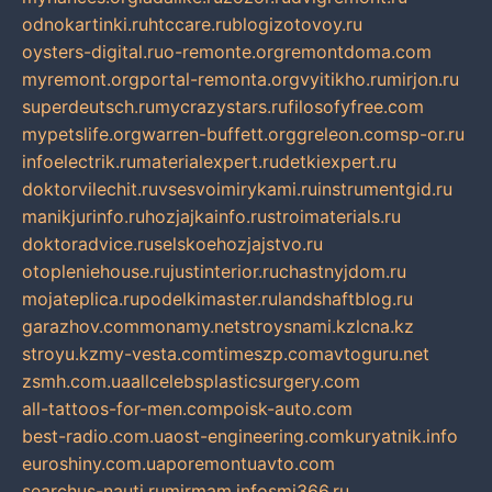
odnokartinki.ru
htccare.ru
blogizotovoy.ru
oysters-digital.ru
o-remonte.org
remontdoma.com
myremont.org
portal-remonta.org
vyitikho.ru
mirjon.ru
superdeutsch.ru
mycrazystars.ru
filosofyfree.com
mypetslife.org
warren-buffett.org
greleon.com
sp-or.ru
infoelectrik.ru
materialexpert.ru
detkiexpert.ru
doktorvilechit.ru
vsesvoimirykami.ru
instrumentgid.ru
manikjurinfo.ru
hozjajkainfo.ru
stroimaterials.ru
doktoradvice.ru
selskoehozjajstvo.ru
otopleniehouse.ru
justinterior.ru
chastnyjdom.ru
mojateplica.ru
podelkimaster.ru
landshaftblog.ru
garazhov.com
monamy.net
stroysnami.kz
lcna.kz
stroyu.kz
my-vesta.com
timeszp.com
avtoguru.net
zsmh.com.ua
allcelebsplasticsurgery.com
all-tattoos-for-men.com
poisk-auto.com
best-radio.com.ua
ost-engineering.com
kuryatnik.info
euroshiny.com.ua
poremontuavto.com
searchus-nauti.ru
mirmam.info
smi366.ru