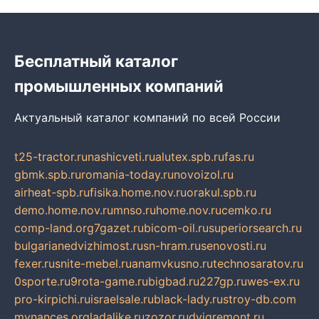
Бесплатный каталог
промышленных компаний
Актуальный каталог компаний по всей России
t25-tractor.ru
nashicveti.ru
alutex.spb.ru
fas.ru
gbmk.spb.ru
romania-today.ru
novoizol.ru
airheat-spb.ru
fisika.home.nov.ru
orakul.spb.ru
demo.home.nov.ru
mnso.ru
home.nov.ru
cemko.ru
comp-land.org
7gazet.ru
bicom-oil.ru
superiorsearch.ru
bulgarianedvizhimost.ru
sn-hram.ru
senovosti.ru
fexer.ru
snite-mebel.ru
anamvkusno.ru
technosaratov.ru
0sporte.ru
9rota-game.ru
bigbad.ru
227gp.ru
wes-ex.ru
pro-kirpichi.ru
israelsale.ru
black-lady.ru
stroy-db.com
mynances.org
ladalike.ru
zozor.ru
dvigremont.ru