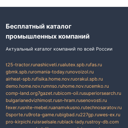
Бесплатный каталог
промышленных компаний
Актуальный каталог компаний по всей России
t25-tractor.ru
nashicveti.ru
alutex.spb.ru
fas.ru
gbmk.spb.ru
romania-today.ru
novoizol.ru
airheat-spb.ru
fisika.home.nov.ru
orakul.spb.ru
demo.home.nov.ru
mnso.ru
home.nov.ru
cemko.ru
comp-land.org
7gazet.ru
bicom-oil.ru
superiorsearch.ru
bulgarianedvizhimost.ru
sn-hram.ru
senovosti.ru
fexer.ru
snite-mebel.ru
anamvkusno.ru
technosaratov.ru
0sporte.ru
9rota-game.ru
bigbad.ru
227gp.ru
wes-ex.ru
pro-kirpichi.ru
israelsale.ru
black-lady.ru
stroy-db.com