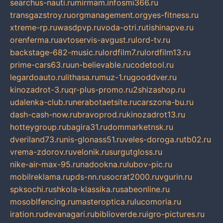
searchus-nauti.ru
mirmam.info
smi366.ru
transgazstroy.ru
orgmanagement.org
yes-fitness.ru
xtreme-rp.ru
wasdpvp.ru
voda-otri.ru
tishinapve.ru
orenferma.ru
avtoservis-avgust.ru
lord-tv.ru
backstage-682-music.ru
lordfilm7.ru
lordfilm13.ru
prime-cars63.ru
un-believable.ru
codetool.ru
legardoauto.ru
lithasa.ru
muz-1.ru
gooddver.ru
kinozadrot-3.ru
qr-plus-promo.ru
2shizashop.ru
udalenka-club.ru
nerabotaetsite.ru
carszona-bu.ru
dash-cash-now.ru
bravoprod.ru
kinozadrot13.ru
hotteygroup.ru
bagira31.ru
dommarketnsk.ru
dveriland73.ru
nis-glonass51.ru
veles-doroga.ru
tb02.ru
vrema-zdorov.ru
velonik.ru
surgutgloss.ru
nike-air-max-95.ru
nadookna.ru
lubov-pic.ru
mobilreklama.ru
pds-nn.ru
socrat2000.ru
vgurin.ru
spksochi.ru
shkola-klassika.ru
sabeonline.ru
mosoblfencing.ru
masteroptica.ru
lucomoria.ru
iration.ru
devanagari.ru
biblioverde.ru
igro-pictures.ru