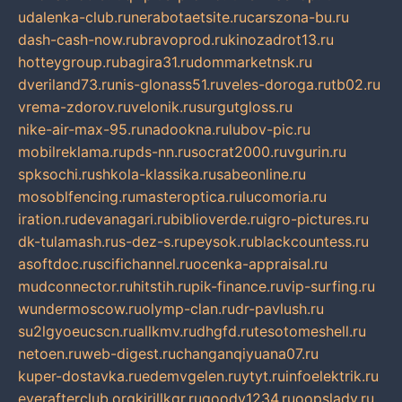
udalenka-club.ru
nerabotaetsite.ru
carszona-bu.ru
dash-cash-now.ru
bravoprod.ru
kinozadrot13.ru
hotteygroup.ru
bagira31.ru
dommarketnsk.ru
dveriland73.ru
nis-glonass51.ru
veles-doroga.ru
tb02.ru
vrema-zdorov.ru
velonik.ru
surgutgloss.ru
nike-air-max-95.ru
nadookna.ru
lubov-pic.ru
mobilreklama.ru
pds-nn.ru
socrat2000.ru
vgurin.ru
spksochi.ru
shkola-klassika.ru
sabeonline.ru
mosoblfencing.ru
masteroptica.ru
lucomoria.ru
iration.ru
devanagari.ru
biblioverde.ru
igro-pictures.ru
dk-tulamash.ru
s-dez-s.ru
peysok.ru
blackcountess.ru
asoftdoc.ru
scifichannel.ru
ocenka-appraisal.ru
mudconnector.ru
hitstih.ru
pik-finance.ru
vip-surfing.ru
wundermoscow.ru
olymp-clan.ru
dr-pavlush.ru
su2lgyoeucscn.ru
allkmv.ru
dhgfd.ru
tesotomeshell.ru
netoen.ru
web-digest.ru
changanqiyuana07.ru
kuper-dostavka.ru
edemvgelen.ru
ytyt.ru
infoelektrik.ru
everafterclub.org
kirillkgr.ru
goodv1234.ru
oopslady.ru