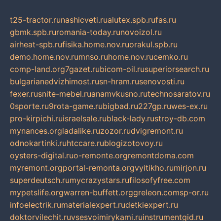
t25-tractor.ru
nashicveti.ru
alutex.spb.ru
fas.ru
gbmk.spb.ru
romania-today.ru
novoizol.ru
airheat-spb.ru
fisika.home.nov.ru
orakul.spb.ru
demo.home.nov.ru
mnso.ru
home.nov.ru
cemko.ru
comp-land.org
7gazet.ru
bicom-oil.ru
superiorsearch.ru
bulgarianedvizhimost.ru
sn-hram.ru
senovosti.ru
fexer.ru
snite-mebel.ru
anamvkusno.ru
technosaratov.ru
0sporte.ru
9rota-game.ru
bigbad.ru
227gp.ru
wes-ex.ru
pro-kirpichi.ru
israelsale.ru
black-lady.ru
stroy-db.com
mynances.org
ladalike.ru
zozor.ru
dvigremont.ru
odnokartinki.ru
htccare.ru
blogizotovoy.ru
oysters-digital.ru
o-remonte.org
remontdoma.com
myremont.org
portal-remonta.org
vyitikho.ru
mirjon.ru
superdeutsch.ru
mycrazystars.ru
filosofyfree.com
mypetslife.org
warren-buffett.org
greleon.com
sp-or.ru
infoelectrik.ru
materialexpert.ru
detkiexpert.ru
doktorvilechit.ru
vsesvoimirykami.ru
instrumentgid.ru