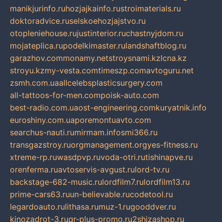
manikjurinfo.ru
hozjajkainfo.ru
stroimaterials.ru
doktoradvice.ru
selskoehozjajstvo.ru
otopleniehouse.ru
justinterior.ru
chastnyjdom.ru
mojateplica.ru
podelkimaster.ru
landshaftblog.ru
garazhov.com
monamy.net
stroysnami.kz
lcna.kz
stroyu.kz
my-vesta.com
timeszp.com
avtoguru.net
zsmh.com.ua
allcelebsplasticsurgery.com
all-tattoos-for-men.com
poisk-auto.com
best-radio.com.ua
ost-engineering.com
kuryatnik.info
euroshiny.com.ua
poremontuavto.com
searchus-nauti.ru
mirmam.info
smi366.ru
transgazstroy.ru
orgmanagement.org
yes-fitness.ru
xtreme-rp.ru
wasdpvp.ru
voda-otri.ru
tishinapve.ru
orenferma.ru
avtoservis-avgust.ru
lord-tv.ru
backstage-682-music.ru
lordfilm7.ru
lordfilm13.ru
prime-cars63.ru
un-believable.ru
codetool.ru
legardoauto.ru
lithasa.ru
muz-1.ru
gooddver.ru
kinozadrot-3.ru
qr-plus-promo.ru
2shizashop.ru