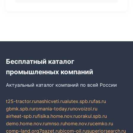
Бесплатный каталог
промышленных компаний
Актуальный каталог компаний по всей России
t25-tractor.ru
nashicveti.ru
alutex.spb.ru
fas.ru
gbmk.spb.ru
romania-today.ru
novoizol.ru
airheat-spb.ru
fisika.home.nov.ru
orakul.spb.ru
demo.home.nov.ru
mnso.ru
home.nov.ru
cemko.ru
comp-land.org
7gazet.ru
bicom-oil.ru
superiorsearch.ru