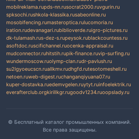
mobilreklama.ru
pds-nn.ru
socrat2000.ru
vgurin.ru
spksochi.ru
shkola-klassika.ru
sabeonline.ru
mosoblfencing.ru
masteroptica.ru
lucomoria.ru
iration.ru
devanagari.ru
biblioverde.ru
igro-pictures.ru
dk-tulamash.ru
s-dez-s.ru
peysok.ru
blackcountess.ru
asoftdoc.ru
scifichannel.ru
ocenka-appraisal.ru
mudconnector.ru
hitstih.ru
pik-finance.ru
vip-surfing.ru
wundermoscow.ru
olymp-clan.ru
dr-pavlush.ru
su2lgyoeucscn.ru
allkmv.ru
dhgfd.ru
tesotomeshell.ru
netoen.ru
web-digest.ru
changanqiyuana07.ru
kuper-dostavka.ru
edemvgelen.ru
ytyt.ru
infoelektrik.ru
everafterclub.org
kirillkgr.ru
goodv1234.ru
oopslady.ru
© Бесплатный каталог промышленных компаний.
Все права защищены.