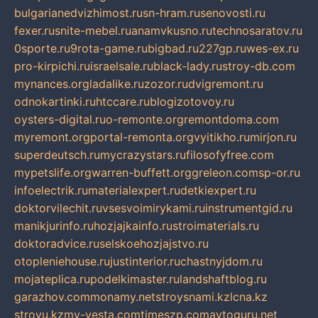
bulgarianedvizhimost.ru
sn-hram.ru
senovosti.ru
fexer.ru
snite-mebel.ru
anamvkusno.ru
technosaratov.ru
0sporte.ru
9rota-game.ru
bigbad.ru
227gp.ru
wes-ex.ru
pro-kirpichi.ru
israelsale.ru
black-lady.ru
stroy-db.com
mynances.org
ladalike.ru
zozor.ru
dvigremont.ru
odnokartinki.ru
htccare.ru
blogizotovoy.ru
oysters-digital.ru
o-remonte.org
remontdoma.com
myremont.org
portal-remonta.org
vyitikho.ru
mirjon.ru
superdeutsch.ru
mycrazystars.ru
filosofyfree.com
mypetslife.org
warren-buffett.org
greleon.com
sp-or.ru
infoelectrik.ru
materialexpert.ru
detkiexpert.ru
doktorvilechit.ru
vsesvoimirykami.ru
instrumentgid.ru
manikjurinfo.ru
hozjajkainfo.ru
stroimaterials.ru
doktoradvice.ru
selskoehozjajstvo.ru
otopleniehouse.ru
justinterior.ru
chastnyjdom.ru
mojateplica.ru
podelkimaster.ru
landshaftblog.ru
garazhov.com
monamy.net
stroysnami.kz
lcna.kz
stroyu.kz
my-vesta.com
timeszp.com
avtoguru.net