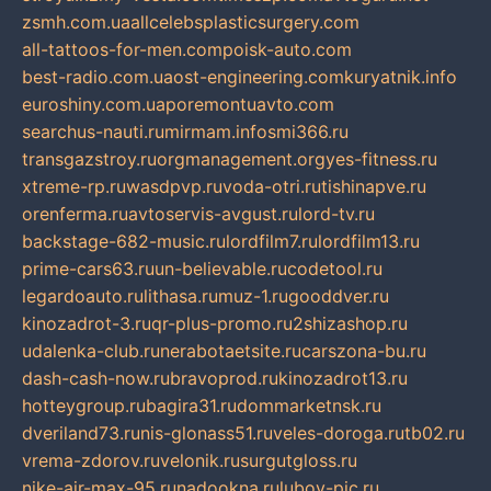
zsmh.com.ua
allcelebsplasticsurgery.com
all-tattoos-for-men.com
poisk-auto.com
best-radio.com.ua
ost-engineering.com
kuryatnik.info
euroshiny.com.ua
poremontuavto.com
searchus-nauti.ru
mirmam.info
smi366.ru
transgazstroy.ru
orgmanagement.org
yes-fitness.ru
xtreme-rp.ru
wasdpvp.ru
voda-otri.ru
tishinapve.ru
orenferma.ru
avtoservis-avgust.ru
lord-tv.ru
backstage-682-music.ru
lordfilm7.ru
lordfilm13.ru
prime-cars63.ru
un-believable.ru
codetool.ru
legardoauto.ru
lithasa.ru
muz-1.ru
gooddver.ru
kinozadrot-3.ru
qr-plus-promo.ru
2shizashop.ru
udalenka-club.ru
nerabotaetsite.ru
carszona-bu.ru
dash-cash-now.ru
bravoprod.ru
kinozadrot13.ru
hotteygroup.ru
bagira31.ru
dommarketnsk.ru
dveriland73.ru
nis-glonass51.ru
veles-doroga.ru
tb02.ru
vrema-zdorov.ru
velonik.ru
surgutgloss.ru
nike-air-max-95.ru
nadookna.ru
lubov-pic.ru