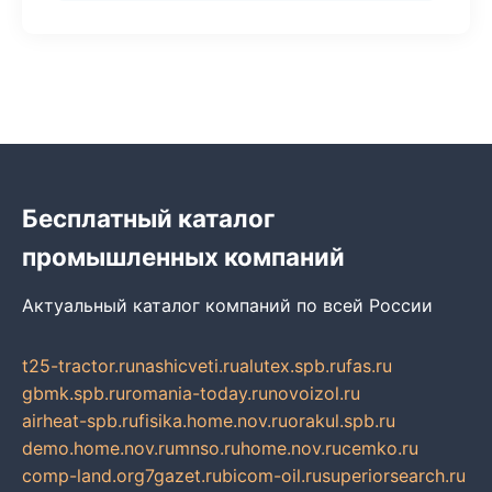
Бесплатный каталог
промышленных компаний
Актуальный каталог компаний по всей России
t25-tractor.ru
nashicveti.ru
alutex.spb.ru
fas.ru
gbmk.spb.ru
romania-today.ru
novoizol.ru
airheat-spb.ru
fisika.home.nov.ru
orakul.spb.ru
demo.home.nov.ru
mnso.ru
home.nov.ru
cemko.ru
comp-land.org
7gazet.ru
bicom-oil.ru
superiorsearch.ru