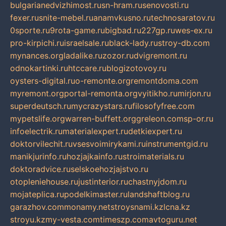
bulgarianedvizhimost.ru
sn-hram.ru
senovosti.ru
fexer.ru
snite-mebel.ru
anamvkusno.ru
technosaratov.ru
0sporte.ru
9rota-game.ru
bigbad.ru
227gp.ru
wes-ex.ru
pro-kirpichi.ru
israelsale.ru
black-lady.ru
stroy-db.com
mynances.org
ladalike.ru
zozor.ru
dvigremont.ru
odnokartinki.ru
htccare.ru
blogizotovoy.ru
oysters-digital.ru
o-remonte.org
remontdoma.com
myremont.org
portal-remonta.org
vyitikho.ru
mirjon.ru
superdeutsch.ru
mycrazystars.ru
filosofyfree.com
mypetslife.org
warren-buffett.org
greleon.com
sp-or.ru
infoelectrik.ru
materialexpert.ru
detkiexpert.ru
doktorvilechit.ru
vsesvoimirykami.ru
instrumentgid.ru
manikjurinfo.ru
hozjajkainfo.ru
stroimaterials.ru
doktoradvice.ru
selskoehozjajstvo.ru
otopleniehouse.ru
justinterior.ru
chastnyjdom.ru
mojateplica.ru
podelkimaster.ru
landshaftblog.ru
garazhov.com
monamy.net
stroysnami.kz
lcna.kz
stroyu.kz
my-vesta.com
timeszp.com
avtoguru.net