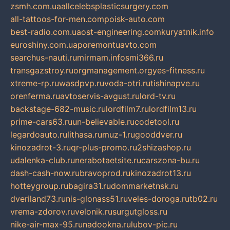
zsmh.com.ua
allcelebsplasticsurgery.com
all-tattoos-for-men.com
poisk-auto.com
best-radio.com.ua
ost-engineering.com
kuryatnik.info
euroshiny.com.ua
poremontuavto.com
searchus-nauti.ru
mirmam.info
smi366.ru
transgazstroy.ru
orgmanagement.org
yes-fitness.ru
xtreme-rp.ru
wasdpvp.ru
voda-otri.ru
tishinapve.ru
orenferma.ru
avtoservis-avgust.ru
lord-tv.ru
backstage-682-music.ru
lordfilm7.ru
lordfilm13.ru
prime-cars63.ru
un-believable.ru
codetool.ru
legardoauto.ru
lithasa.ru
muz-1.ru
gooddver.ru
kinozadrot-3.ru
qr-plus-promo.ru
2shizashop.ru
udalenka-club.ru
nerabotaetsite.ru
carszona-bu.ru
dash-cash-now.ru
bravoprod.ru
kinozadrot13.ru
hotteygroup.ru
bagira31.ru
dommarketnsk.ru
dveriland73.ru
nis-glonass51.ru
veles-doroga.ru
tb02.ru
vrema-zdorov.ru
velonik.ru
surgutgloss.ru
nike-air-max-95.ru
nadookna.ru
lubov-pic.ru