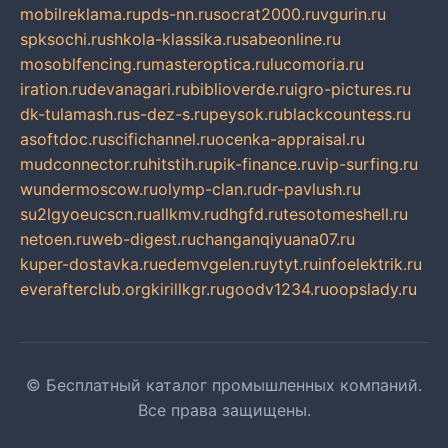
mobilreklama.ru
pds-nn.ru
socrat2000.ru
vgurin.ru
spksochi.ru
shkola-klassika.ru
sabeonline.ru
mosoblfencing.ru
masteroptica.ru
lucomoria.ru
iration.ru
devanagari.ru
biblioverde.ru
igro-pictures.ru
dk-tulamash.ru
s-dez-s.ru
peysok.ru
blackcountess.ru
asoftdoc.ru
scifichannel.ru
ocenka-appraisal.ru
mudconnector.ru
hitstih.ru
pik-finance.ru
vip-surfing.ru
wundermoscow.ru
olymp-clan.ru
dr-pavlush.ru
su2lgyoeucscn.ru
allkmv.ru
dhgfd.ru
tesotomeshell.ru
netoen.ru
web-digest.ru
changanqiyuana07.ru
kuper-dostavka.ru
edemvgelen.ru
ytyt.ru
infoelektrik.ru
everafterclub.org
kirillkgr.ru
goodv1234.ru
oopslady.ru
© Бесплатный каталог промышленных компаний.
Все права защищены.