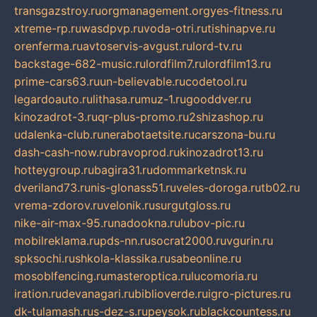
transgazstroy.ru
orgmanagement.org
yes-fitness.ru
xtreme-rp.ru
wasdpvp.ru
voda-otri.ru
tishinapve.ru
orenferma.ru
avtoservis-avgust.ru
lord-tv.ru
backstage-682-music.ru
lordfilm7.ru
lordfilm13.ru
prime-cars63.ru
un-believable.ru
codetool.ru
legardoauto.ru
lithasa.ru
muz-1.ru
gooddver.ru
kinozadrot-3.ru
qr-plus-promo.ru
2shizashop.ru
udalenka-club.ru
nerabotaetsite.ru
carszona-bu.ru
dash-cash-now.ru
bravoprod.ru
kinozadrot13.ru
hotteygroup.ru
bagira31.ru
dommarketnsk.ru
dveriland73.ru
nis-glonass51.ru
veles-doroga.ru
tb02.ru
vrema-zdorov.ru
velonik.ru
surgutgloss.ru
nike-air-max-95.ru
nadookna.ru
lubov-pic.ru
mobilreklama.ru
pds-nn.ru
socrat2000.ru
vgurin.ru
spksochi.ru
shkola-klassika.ru
sabeonline.ru
mosoblfencing.ru
masteroptica.ru
lucomoria.ru
iration.ru
devanagari.ru
biblioverde.ru
igro-pictures.ru
dk-tulamash.ru
s-dez-s.ru
peysok.ru
blackcountess.ru