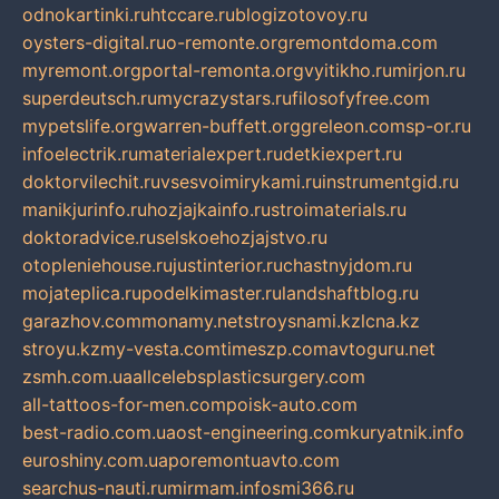
odnokartinki.ru
htccare.ru
blogizotovoy.ru
oysters-digital.ru
o-remonte.org
remontdoma.com
myremont.org
portal-remonta.org
vyitikho.ru
mirjon.ru
superdeutsch.ru
mycrazystars.ru
filosofyfree.com
mypetslife.org
warren-buffett.org
greleon.com
sp-or.ru
infoelectrik.ru
materialexpert.ru
detkiexpert.ru
doktorvilechit.ru
vsesvoimirykami.ru
instrumentgid.ru
manikjurinfo.ru
hozjajkainfo.ru
stroimaterials.ru
doktoradvice.ru
selskoehozjajstvo.ru
otopleniehouse.ru
justinterior.ru
chastnyjdom.ru
mojateplica.ru
podelkimaster.ru
landshaftblog.ru
garazhov.com
monamy.net
stroysnami.kz
lcna.kz
stroyu.kz
my-vesta.com
timeszp.com
avtoguru.net
zsmh.com.ua
allcelebsplasticsurgery.com
all-tattoos-for-men.com
poisk-auto.com
best-radio.com.ua
ost-engineering.com
kuryatnik.info
euroshiny.com.ua
poremontuavto.com
searchus-nauti.ru
mirmam.info
smi366.ru