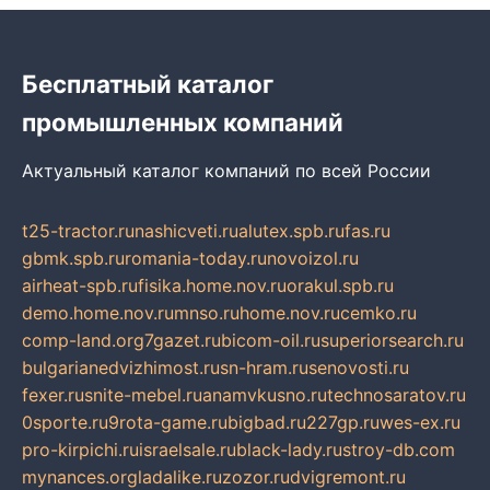
Бесплатный каталог
промышленных компаний
Актуальный каталог компаний по всей России
t25-tractor.ru
nashicveti.ru
alutex.spb.ru
fas.ru
gbmk.spb.ru
romania-today.ru
novoizol.ru
airheat-spb.ru
fisika.home.nov.ru
orakul.spb.ru
demo.home.nov.ru
mnso.ru
home.nov.ru
cemko.ru
comp-land.org
7gazet.ru
bicom-oil.ru
superiorsearch.ru
bulgarianedvizhimost.ru
sn-hram.ru
senovosti.ru
fexer.ru
snite-mebel.ru
anamvkusno.ru
technosaratov.ru
0sporte.ru
9rota-game.ru
bigbad.ru
227gp.ru
wes-ex.ru
pro-kirpichi.ru
israelsale.ru
black-lady.ru
stroy-db.com
mynances.org
ladalike.ru
zozor.ru
dvigremont.ru