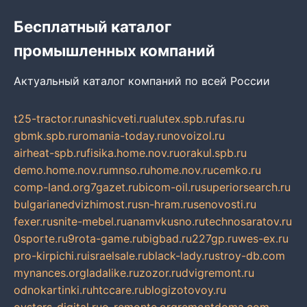
Бесплатный каталог
промышленных компаний
Актуальный каталог компаний по всей России
t25-tractor.ru
nashicveti.ru
alutex.spb.ru
fas.ru
gbmk.spb.ru
romania-today.ru
novoizol.ru
airheat-spb.ru
fisika.home.nov.ru
orakul.spb.ru
demo.home.nov.ru
mnso.ru
home.nov.ru
cemko.ru
comp-land.org
7gazet.ru
bicom-oil.ru
superiorsearch.ru
bulgarianedvizhimost.ru
sn-hram.ru
senovosti.ru
fexer.ru
snite-mebel.ru
anamvkusno.ru
technosaratov.ru
0sporte.ru
9rota-game.ru
bigbad.ru
227gp.ru
wes-ex.ru
pro-kirpichi.ru
israelsale.ru
black-lady.ru
stroy-db.com
mynances.org
ladalike.ru
zozor.ru
dvigremont.ru
odnokartinki.ru
htccare.ru
blogizotovoy.ru