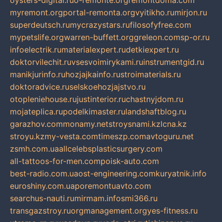
oysters-digital.ru
o-remonte.org
remontdoma.com
myremont.org
portal-remonta.org
vyitikho.ru
mirjon.ru
superdeutsch.ru
mycrazystars.ru
filosofyfree.com
mypetslife.org
warren-buffett.org
greleon.com
sp-or.ru
infoelectrik.ru
materialexpert.ru
detkiexpert.ru
doktorvilechit.ru
vsesvoimirykami.ru
instrumentgid.ru
manikjurinfo.ru
hozjajkainfo.ru
stroimaterials.ru
doktoradvice.ru
selskoehozjajstvo.ru
otopleniehouse.ru
justinterior.ru
chastnyjdom.ru
mojateplica.ru
podelkimaster.ru
landshaftblog.ru
garazhov.com
monamy.net
stroysnami.kz
lcna.kz
stroyu.kz
my-vesta.com
timeszp.com
avtoguru.net
zsmh.com.ua
allcelebsplasticsurgery.com
all-tattoos-for-men.com
poisk-auto.com
best-radio.com.ua
ost-engineering.com
kuryatnik.info
euroshiny.com.ua
poremontuavto.com
searchus-nauti.ru
mirmam.info
smi366.ru
transgazstroy.ru
orgmanagement.org
yes-fitness.ru