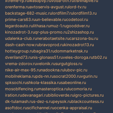
xtreme-rp.ru
wasdpvp.ru
voda-otri.ru
tishinapve.ru
orenferma.ru
avtoservis-avgust.ru
lord-tv.ru
backstage-682-music.ru
lordfilm7.ru
lordfilm13.ru
prime-cars63.ru
un-believable.ru
codetool.ru
legardoauto.ru
lithasa.ru
muz-1.ru
gooddver.ru
kinozadrot-3.ru
qr-plus-promo.ru
2shizashop.ru
udalenka-club.ru
nerabotaetsite.ru
carszona-bu.ru
dash-cash-now.ru
bravoprod.ru
kinozadrot13.ru
hotteygroup.ru
bagira31.ru
dommarketnsk.ru
dveriland73.ru
nis-glonass51.ru
veles-doroga.ru
tb02.ru
vrema-zdorov.ru
velonik.ru
surgutgloss.ru
nike-air-max-95.ru
nadookna.ru
lubov-pic.ru
mobilreklama.ru
pds-nn.ru
socrat2000.ru
vgurin.ru
spksochi.ru
shkola-klassika.ru
sabeonline.ru
mosoblfencing.ru
masteroptica.ru
lucomoria.ru
iration.ru
devanagari.ru
biblioverde.ru
igro-pictures.ru
dk-tulamash.ru
s-dez-s.ru
peysok.ru
blackcountess.ru
asoftdoc.ru
scifichannel.ru
ocenka-appraisal.ru