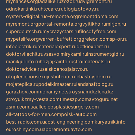
mynances.org
ladalike.ru
zozor.ru
dvigremont.ru
odnokartinki.ru
htccare.ru
blogizotovoy.ru
oysters-digital.ru
o-remonte.org
remontdoma.com
myremont.org
portal-remonta.org
vyitikho.ru
mirjon.ru
superdeutsch.ru
mycrazystars.ru
filosofyfree.com
mypetslife.org
warren-buffett.org
greleon.com
sp-or.ru
infoelectrik.ru
materialexpert.ru
detkiexpert.ru
doktorvilechit.ru
vsesvoimirykami.ru
instrumentgid.ru
manikjurinfo.ru
hozjajkainfo.ru
stroimaterials.ru
doktoradvice.ru
selskoehozjajstvo.ru
otopleniehouse.ru
justinterior.ru
chastnyjdom.ru
mojateplica.ru
podelkimaster.ru
landshaftblog.ru
garazhov.com
monamy.net
stroysnami.kz
lcna.kz
stroyu.kz
my-vesta.com
timeszp.com
avtoguru.net
zsmh.com.ua
allcelebsplasticsurgery.com
all-tattoos-for-men.com
poisk-auto.com
best-radio.com.ua
ost-engineering.com
kuryatnik.info
euroshiny.com.ua
poremontuavto.com