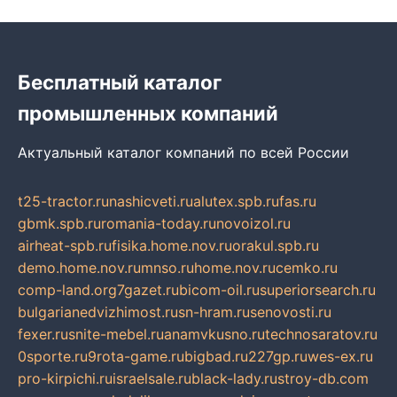
Бесплатный каталог
промышленных компаний
Актуальный каталог компаний по всей России
t25-tractor.ru
nashicveti.ru
alutex.spb.ru
fas.ru
gbmk.spb.ru
romania-today.ru
novoizol.ru
airheat-spb.ru
fisika.home.nov.ru
orakul.spb.ru
demo.home.nov.ru
mnso.ru
home.nov.ru
cemko.ru
comp-land.org
7gazet.ru
bicom-oil.ru
superiorsearch.ru
bulgarianedvizhimost.ru
sn-hram.ru
senovosti.ru
fexer.ru
snite-mebel.ru
anamvkusno.ru
technosaratov.ru
0sporte.ru
9rota-game.ru
bigbad.ru
227gp.ru
wes-ex.ru
pro-kirpichi.ru
israelsale.ru
black-lady.ru
stroy-db.com