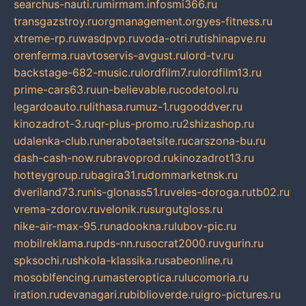
searchus-nauti.ru
mirmam.info
smi366.ru
transgazstroy.ru
orgmanagement.org
yes-fitness.ru
xtreme-rp.ru
wasdpvp.ru
voda-otri.ru
tishinapve.ru
orenferma.ru
avtoservis-avgust.ru
lord-tv.ru
backstage-682-music.ru
lordfilm7.ru
lordfilm13.ru
prime-cars63.ru
un-believable.ru
codetool.ru
legardoauto.ru
lithasa.ru
muz-1.ru
gooddver.ru
kinozadrot-3.ru
qr-plus-promo.ru
2shizashop.ru
udalenka-club.ru
nerabotaetsite.ru
carszona-bu.ru
dash-cash-now.ru
bravoprod.ru
kinozadrot13.ru
hotteygroup.ru
bagira31.ru
dommarketnsk.ru
dveriland73.ru
nis-glonass51.ru
veles-doroga.ru
tb02.ru
vrema-zdorov.ru
velonik.ru
surgutgloss.ru
nike-air-max-95.ru
nadookna.ru
lubov-pic.ru
mobilreklama.ru
pds-nn.ru
socrat2000.ru
vgurin.ru
spksochi.ru
shkola-klassika.ru
sabeonline.ru
mosoblfencing.ru
masteroptica.ru
lucomoria.ru
iration.ru
devanagari.ru
biblioverde.ru
igro-pictures.ru