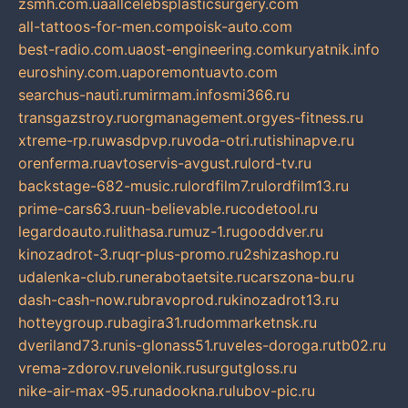
zsmh.com.ua
allcelebsplasticsurgery.com
all-tattoos-for-men.com
poisk-auto.com
best-radio.com.ua
ost-engineering.com
kuryatnik.info
euroshiny.com.ua
poremontuavto.com
searchus-nauti.ru
mirmam.info
smi366.ru
transgazstroy.ru
orgmanagement.org
yes-fitness.ru
xtreme-rp.ru
wasdpvp.ru
voda-otri.ru
tishinapve.ru
orenferma.ru
avtoservis-avgust.ru
lord-tv.ru
backstage-682-music.ru
lordfilm7.ru
lordfilm13.ru
prime-cars63.ru
un-believable.ru
codetool.ru
legardoauto.ru
lithasa.ru
muz-1.ru
gooddver.ru
kinozadrot-3.ru
qr-plus-promo.ru
2shizashop.ru
udalenka-club.ru
nerabotaetsite.ru
carszona-bu.ru
dash-cash-now.ru
bravoprod.ru
kinozadrot13.ru
hotteygroup.ru
bagira31.ru
dommarketnsk.ru
dveriland73.ru
nis-glonass51.ru
veles-doroga.ru
tb02.ru
vrema-zdorov.ru
velonik.ru
surgutgloss.ru
nike-air-max-95.ru
nadookna.ru
lubov-pic.ru