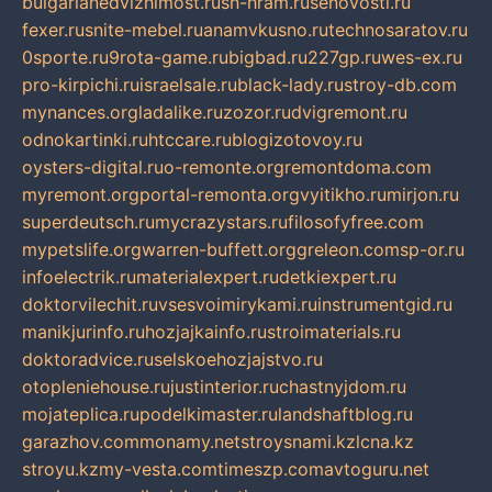
bulgarianedvizhimost.ru
sn-hram.ru
senovosti.ru
fexer.ru
snite-mebel.ru
anamvkusno.ru
technosaratov.ru
0sporte.ru
9rota-game.ru
bigbad.ru
227gp.ru
wes-ex.ru
pro-kirpichi.ru
israelsale.ru
black-lady.ru
stroy-db.com
mynances.org
ladalike.ru
zozor.ru
dvigremont.ru
odnokartinki.ru
htccare.ru
blogizotovoy.ru
oysters-digital.ru
o-remonte.org
remontdoma.com
myremont.org
portal-remonta.org
vyitikho.ru
mirjon.ru
superdeutsch.ru
mycrazystars.ru
filosofyfree.com
mypetslife.org
warren-buffett.org
greleon.com
sp-or.ru
infoelectrik.ru
materialexpert.ru
detkiexpert.ru
doktorvilechit.ru
vsesvoimirykami.ru
instrumentgid.ru
manikjurinfo.ru
hozjajkainfo.ru
stroimaterials.ru
doktoradvice.ru
selskoehozjajstvo.ru
otopleniehouse.ru
justinterior.ru
chastnyjdom.ru
mojateplica.ru
podelkimaster.ru
landshaftblog.ru
garazhov.com
monamy.net
stroysnami.kz
lcna.kz
stroyu.kz
my-vesta.com
timeszp.com
avtoguru.net