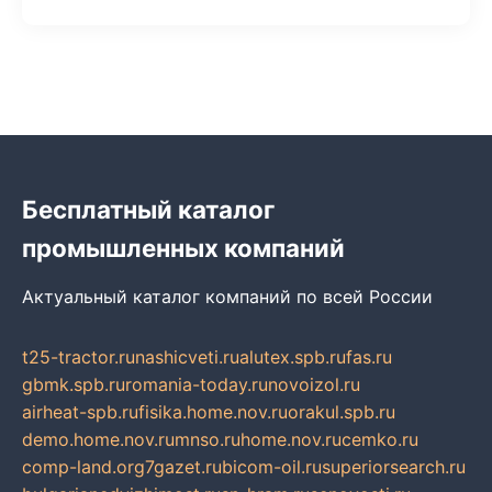
Бесплатный каталог
промышленных компаний
Актуальный каталог компаний по всей России
t25-tractor.ru
nashicveti.ru
alutex.spb.ru
fas.ru
gbmk.spb.ru
romania-today.ru
novoizol.ru
airheat-spb.ru
fisika.home.nov.ru
orakul.spb.ru
demo.home.nov.ru
mnso.ru
home.nov.ru
cemko.ru
comp-land.org
7gazet.ru
bicom-oil.ru
superiorsearch.ru