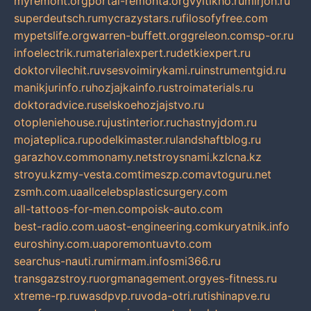
myremont.org
portal-remonta.org
vyitikho.ru
mirjon.ru
superdeutsch.ru
mycrazystars.ru
filosofyfree.com
mypetslife.org
warren-buffett.org
greleon.com
sp-or.ru
infoelectrik.ru
materialexpert.ru
detkiexpert.ru
doktorvilechit.ru
vsesvoimirykami.ru
instrumentgid.ru
manikjurinfo.ru
hozjajkainfo.ru
stroimaterials.ru
doktoradvice.ru
selskoehozjajstvo.ru
otopleniehouse.ru
justinterior.ru
chastnyjdom.ru
mojateplica.ru
podelkimaster.ru
landshaftblog.ru
garazhov.com
monamy.net
stroysnami.kz
lcna.kz
stroyu.kz
my-vesta.com
timeszp.com
avtoguru.net
zsmh.com.ua
allcelebsplasticsurgery.com
all-tattoos-for-men.com
poisk-auto.com
best-radio.com.ua
ost-engineering.com
kuryatnik.info
euroshiny.com.ua
poremontuavto.com
searchus-nauti.ru
mirmam.info
smi366.ru
transgazstroy.ru
orgmanagement.org
yes-fitness.ru
xtreme-rp.ru
wasdpvp.ru
voda-otri.ru
tishinapve.ru