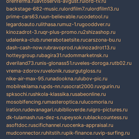
orenferma.ru
avtoservis-avgust.ru
lord-tv.ru
backstage-682-music.ru
lordfilm7.ru
lordfilm13.ru
prime-cars63.ru
un-believable.ru
codetool.ru
legardoauto.ru
lithasa.ru
muz-1.ru
gooddver.ru
kinozadrot-3.ru
qr-plus-promo.ru
2shizashop.ru
udalenka-club.ru
nerabotaetsite.ru
carszona-bu.ru
dash-cash-now.ru
bravoprod.ru
kinozadrot13.ru
hotteygroup.ru
bagira31.ru
dommarketnsk.ru
dveriland73.ru
nis-glonass51.ru
veles-doroga.ru
tb02.ru
vrema-zdorov.ru
velonik.ru
surgutgloss.ru
nike-air-max-95.ru
nadookna.ru
lubov-pic.ru
mobilreklama.ru
pds-nn.ru
socrat2000.ru
vgurin.ru
spksochi.ru
shkola-klassika.ru
sabeonline.ru
mosoblfencing.ru
masteroptica.ru
lucomoria.ru
iration.ru
devanagari.ru
biblioverde.ru
igro-pictures.ru
dk-tulamash.ru
s-dez-s.ru
peysok.ru
blackcountess.ru
asoftdoc.ru
scifichannel.ru
ocenka-appraisal.ru
mudconnector.ru
hitstih.ru
pik-finance.ru
vip-surfing.ru