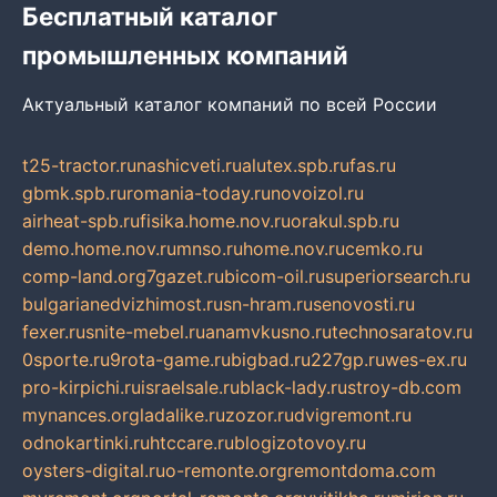
Бесплатный каталог
промышленных компаний
Актуальный каталог компаний по всей России
t25-tractor.ru
nashicveti.ru
alutex.spb.ru
fas.ru
gbmk.spb.ru
romania-today.ru
novoizol.ru
airheat-spb.ru
fisika.home.nov.ru
orakul.spb.ru
demo.home.nov.ru
mnso.ru
home.nov.ru
cemko.ru
comp-land.org
7gazet.ru
bicom-oil.ru
superiorsearch.ru
bulgarianedvizhimost.ru
sn-hram.ru
senovosti.ru
fexer.ru
snite-mebel.ru
anamvkusno.ru
technosaratov.ru
0sporte.ru
9rota-game.ru
bigbad.ru
227gp.ru
wes-ex.ru
pro-kirpichi.ru
israelsale.ru
black-lady.ru
stroy-db.com
mynances.org
ladalike.ru
zozor.ru
dvigremont.ru
odnokartinki.ru
htccare.ru
blogizotovoy.ru
oysters-digital.ru
o-remonte.org
remontdoma.com