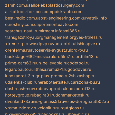
zsmh.com.ua
allcelebsplasticsurgery.com
all-tattoos-for-men.com
poisk-auto.com
best-radio.com.ua
ost-engineering.com
kuryatnik.info
euroshiny.com.ua
poremontuavto.com
searchus-nauti.ru
mirmam.info
smi366.ru
transgazstroy.ru
orgmanagement.org
yes-fitness.ru
xtreme-rp.ru
wasdpvp.ru
voda-otri.ru
tishinapve.ru
orenferma.ru
avtoservis-avgust.ru
lord-tv.ru
backstage-682-music.ru
lordfilm7.ru
lordfilm13.ru
prime-cars63.ru
un-believable.ru
codetool.ru
legardoauto.ru
lithasa.ru
muz-1.ru
gooddver.ru
kinozadrot-3.ru
qr-plus-promo.ru
2shizashop.ru
udalenka-club.ru
nerabotaetsite.ru
carszona-bu.ru
dash-cash-now.ru
bravoprod.ru
kinozadrot13.ru
hotteygroup.ru
bagira31.ru
dommarketnsk.ru
dveriland73.ru
nis-glonass51.ru
veles-doroga.ru
tb02.ru
vrema-zdorov.ru
velonik.ru
surgutgloss.ru
nike-air-max-95.ru
nadookna.ru
lubov-pic.ru