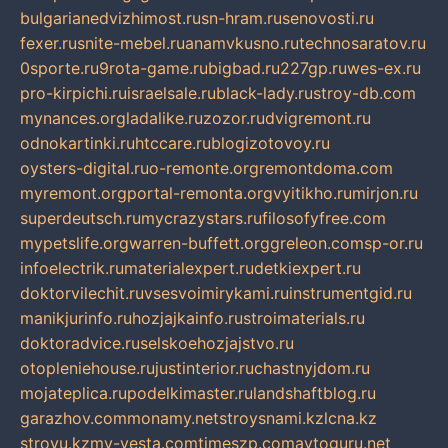
bulgarianedvizhimost.ru
sn-hram.ru
senovosti.ru
fexer.ru
snite-mebel.ru
anamvkusno.ru
technosaratov.ru
0sporte.ru
9rota-game.ru
bigbad.ru
227gp.ru
wes-ex.ru
pro-kirpichi.ru
israelsale.ru
black-lady.ru
stroy-db.com
mynances.org
ladalike.ru
zozor.ru
dvigremont.ru
odnokartinki.ru
htccare.ru
blogizotovoy.ru
oysters-digital.ru
o-remonte.org
remontdoma.com
myremont.org
portal-remonta.org
vyitikho.ru
mirjon.ru
superdeutsch.ru
mycrazystars.ru
filosofyfree.com
mypetslife.org
warren-buffett.org
greleon.com
sp-or.ru
infoelectrik.ru
materialexpert.ru
detkiexpert.ru
doktorvilechit.ru
vsesvoimirykami.ru
instrumentgid.ru
manikjurinfo.ru
hozjajkainfo.ru
stroimaterials.ru
doktoradvice.ru
selskoehozjajstvo.ru
otopleniehouse.ru
justinterior.ru
chastnyjdom.ru
mojateplica.ru
podelkimaster.ru
landshaftblog.ru
garazhov.com
monamy.net
stroysnami.kz
lcna.kz
stroyu.kz
my-vesta.com
timeszp.com
avtoguru.net