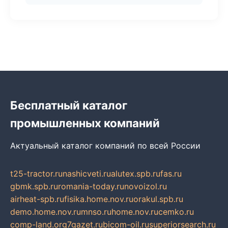
Бесплатный каталог
промышленных компаний
Актуальный каталог компаний по всей России
t25-tractor.ru
nashicveti.ru
alutex.spb.ru
fas.ru
gbmk.spb.ru
romania-today.ru
novoizol.ru
airheat-spb.ru
fisika.home.nov.ru
orakul.spb.ru
demo.home.nov.ru
mnso.ru
home.nov.ru
cemko.ru
comp-land.org
7gazet.ru
bicom-oil.ru
superiorsearch.ru