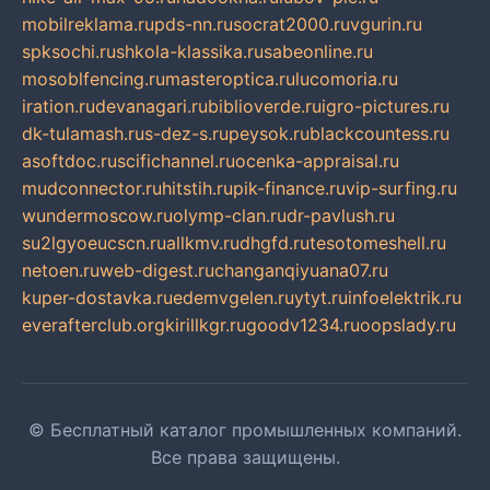
mobilreklama.ru
pds-nn.ru
socrat2000.ru
vgurin.ru
spksochi.ru
shkola-klassika.ru
sabeonline.ru
mosoblfencing.ru
masteroptica.ru
lucomoria.ru
iration.ru
devanagari.ru
biblioverde.ru
igro-pictures.ru
dk-tulamash.ru
s-dez-s.ru
peysok.ru
blackcountess.ru
asoftdoc.ru
scifichannel.ru
ocenka-appraisal.ru
mudconnector.ru
hitstih.ru
pik-finance.ru
vip-surfing.ru
wundermoscow.ru
olymp-clan.ru
dr-pavlush.ru
su2lgyoeucscn.ru
allkmv.ru
dhgfd.ru
tesotomeshell.ru
netoen.ru
web-digest.ru
changanqiyuana07.ru
kuper-dostavka.ru
edemvgelen.ru
ytyt.ru
infoelektrik.ru
everafterclub.org
kirillkgr.ru
goodv1234.ru
oopslady.ru
© Бесплатный каталог промышленных компаний.
Все права защищены.