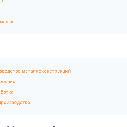
рг
рманск
зводство металлоконструкций
роение
аботка
производство