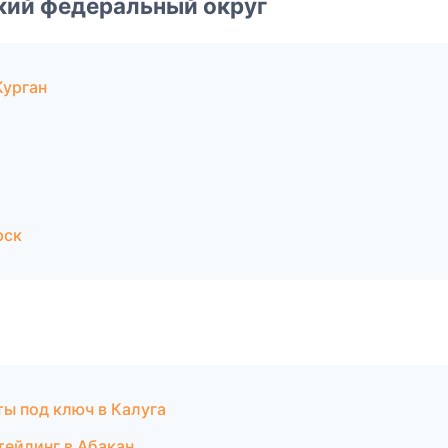
ский федеральный округ
Курган
рск
ы под ключ в Калуга
тейлинг в Абакан