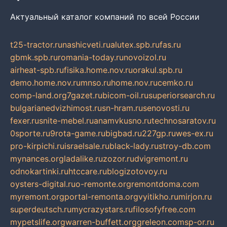
Актуальный каталог компаний по всей России
t25-tractor.ru
nashicveti.ru
alutex.spb.ru
fas.ru
gbmk.spb.ru
romania-today.ru
novoizol.ru
airheat-spb.ru
fisika.home.nov.ru
orakul.spb.ru
demo.home.nov.ru
mnso.ru
home.nov.ru
cemko.ru
comp-land.org
7gazet.ru
bicom-oil.ru
superiorsearch.ru
bulgarianedvizhimost.ru
sn-hram.ru
senovosti.ru
fexer.ru
snite-mebel.ru
anamvkusno.ru
technosaratov.ru
0sporte.ru
9rota-game.ru
bigbad.ru
227gp.ru
wes-ex.ru
pro-kirpichi.ru
israelsale.ru
black-lady.ru
stroy-db.com
mynances.org
ladalike.ru
zozor.ru
dvigremont.ru
odnokartinki.ru
htccare.ru
blogizotovoy.ru
oysters-digital.ru
o-remonte.org
remontdoma.com
myremont.org
portal-remonta.org
vyitikho.ru
mirjon.ru
superdeutsch.ru
mycrazystars.ru
filosofyfree.com
mypetslife.org
warren-buffett.org
greleon.com
sp-or.ru