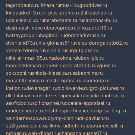
legardoauto.ru
lithasa.ru
muz-1.ru
gooddver.ru
kinozadrot-3.ru
qr-plus-promo.ru
2shizashop.ru
udalenka-club.ru
nerabotaetsite.ru
carszona-bu.ru
dash-cash-now.ru
bravoprod.ru
kinozadrot13.ru
hotteygroup.ru
bagira31.ru
dommarketnsk.ru
dveriland73.ru
nis-glonass51.ru
veles-doroga.ru
tb02.ru
vrema-zdorov.ru
velonik.ru
surgutgloss.ru
nike-air-max-95.ru
nadookna.ru
lubov-pic.ru
mobilreklama.ru
pds-nn.ru
socrat2000.ru
vgurin.ru
spksochi.ru
shkola-klassika.ru
sabeonline.ru
mosoblfencing.ru
masteroptica.ru
lucomoria.ru
iration.ru
devanagari.ru
biblioverde.ru
igro-pictures.ru
dk-tulamash.ru
s-dez-s.ru
peysok.ru
blackcountess.ru
asoftdoc.ru
scifichannel.ru
ocenka-appraisal.ru
mudconnector.ru
hitstih.ru
pik-finance.ru
vip-surfing.ru
wundermoscow.ru
olymp-clan.ru
dr-pavlush.ru
su2lgyoeucscn.ru
allkmv.ru
dhgfd.ru
tesotomeshell.ru
netoen.ru
web-digest.ru
changanqiyuana07.ru