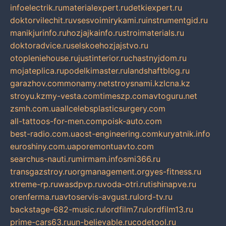
infoelectrik.ru
materialexpert.ru
detkiexpert.ru
doktorvilechit.ru
vsesvoimirykami.ru
instrumentgid.ru
manikjurinfo.ru
hozjajkainfo.ru
stroimaterials.ru
doktoradvice.ru
selskoehozjajstvo.ru
otopleniehouse.ru
justinterior.ru
chastnyjdom.ru
mojateplica.ru
podelkimaster.ru
landshaftblog.ru
garazhov.com
monamy.net
stroysnami.kz
lcna.kz
stroyu.kz
my-vesta.com
timeszp.com
avtoguru.net
zsmh.com.ua
allcelebsplasticsurgery.com
all-tattoos-for-men.com
poisk-auto.com
best-radio.com.ua
ost-engineering.com
kuryatnik.info
euroshiny.com.ua
poremontuavto.com
searchus-nauti.ru
mirmam.info
smi366.ru
transgazstroy.ru
orgmanagement.org
yes-fitness.ru
xtreme-rp.ru
wasdpvp.ru
voda-otri.ru
tishinapve.ru
orenferma.ru
avtoservis-avgust.ru
lord-tv.ru
backstage-682-music.ru
lordfilm7.ru
lordfilm13.ru
prime-cars63.ru
un-believable.ru
codetool.ru