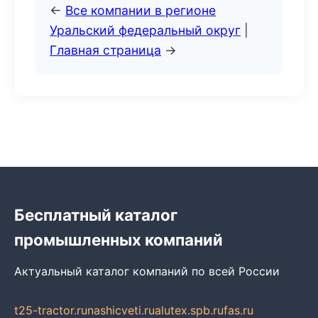
←
Все компании в регионе
Уральский федеральный округ
|
Главная страница
→
Бесплатный каталог
промышленных компаний
Актуальный каталог компаний по всей России
t25-tractor.ru
nashicveti.ru
alutex.spb.ru
fas.ru