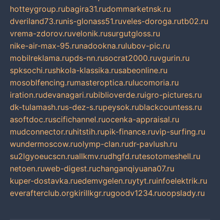
hotteygroup.ru
bagira31.ru
dommarketnsk.ru
dveriland73.ru
nis-glonass51.ru
veles-doroga.ru
tb02.ru
vrema-zdorov.ru
velonik.ru
surgutgloss.ru
nike-air-max-95.ru
nadookna.ru
lubov-pic.ru
mobilreklama.ru
pds-nn.ru
socrat2000.ru
vgurin.ru
spksochi.ru
shkola-klassika.ru
sabeonline.ru
mosoblfencing.ru
masteroptica.ru
lucomoria.ru
iration.ru
devanagari.ru
biblioverde.ru
igro-pictures.ru
dk-tulamash.ru
s-dez-s.ru
peysok.ru
blackcountess.ru
asoftdoc.ru
scifichannel.ru
ocenka-appraisal.ru
mudconnector.ru
hitstih.ru
pik-finance.ru
vip-surfing.ru
wundermoscow.ru
olymp-clan.ru
dr-pavlush.ru
su2lgyoeucscn.ru
allkmv.ru
dhgfd.ru
tesotomeshell.ru
netoen.ru
web-digest.ru
changanqiyuana07.ru
kuper-dostavka.ru
edemvgelen.ru
ytyt.ru
infoelektrik.ru
everafterclub.org
kirillkgr.ru
goodv1234.ru
oopslady.ru