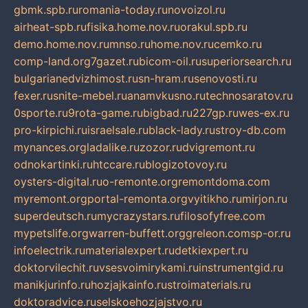
gbmk.spb.ru
romania-today.ru
novoizol.ru
airheat-spb.ru
fisika.home.nov.ru
orakul.spb.ru
demo.home.nov.ru
mnso.ru
home.nov.ru
cemko.ru
comp-land.org
7gazet.ru
bicom-oil.ru
superiorsearch.ru
bulgarianedvizhimost.ru
sn-hram.ru
senovosti.ru
fexer.ru
snite-mebel.ru
anamvkusno.ru
technosaratov.ru
0sporte.ru
9rota-game.ru
bigbad.ru
227gp.ru
wes-ex.ru
pro-kirpichi.ru
israelsale.ru
black-lady.ru
stroy-db.com
mynances.org
ladalike.ru
zozor.ru
dvigremont.ru
odnokartinki.ru
htccare.ru
blogizotovoy.ru
oysters-digital.ru
o-remonte.org
remontdoma.com
myremont.org
portal-remonta.org
vyitikho.ru
mirjon.ru
superdeutsch.ru
mycrazystars.ru
filosofyfree.com
mypetslife.org
warren-buffett.org
greleon.com
sp-or.ru
infoelectrik.ru
materialexpert.ru
detkiexpert.ru
doktorvilechit.ru
vsesvoimirykami.ru
instrumentgid.ru
manikjurinfo.ru
hozjajkainfo.ru
stroimaterials.ru
doktoradvice.ru
selskoehozjajstvo.ru