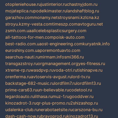
otopleniehouse.ru
justinterior.ru
chastnyjdom.ru
mojateplica.ru
podelkimaster.ru
landshaftblog.ru
garazhov.com
monamy.net
stroysnami.kz
lcna.kz
stroyu.kz
my-vesta.com
timeszp.com
avtoguru.net
zsmh.com.ua
allcelebsplasticsurgery.com
all-tattoos-for-men.com
poisk-auto.com
best-radio.com.ua
ost-engineering.com
kuryatnik.info
euroshiny.com.ua
poremontuavto.com
searchus-nauti.ru
mirmam.info
smi366.ru
transgazstroy.ru
orgmanagement.org
yes-fitness.ru
xtreme-rp.ru
wasdpvp.ru
voda-otri.ru
tishinapve.ru
orenferma.ru
avtoservis-avgust.ru
lord-tv.ru
backstage-682-music.ru
lordfilm7.ru
lordfilm13.ru
prime-cars63.ru
un-believable.ru
codetool.ru
legardoauto.ru
lithasa.ru
muz-1.ru
gooddver.ru
kinozadrot-3.ru
qr-plus-promo.ru
2shizashop.ru
udalenka-club.ru
nerabotaetsite.ru
carszona-bu.ru
dash-cash-now.ru
bravoprod.ru
kinozadrot13.ru