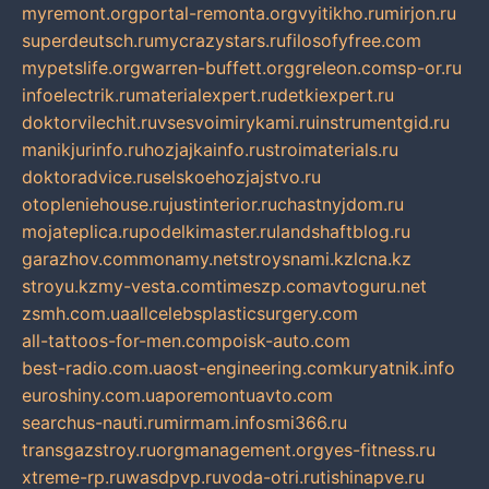
myremont.org
portal-remonta.org
vyitikho.ru
mirjon.ru
superdeutsch.ru
mycrazystars.ru
filosofyfree.com
mypetslife.org
warren-buffett.org
greleon.com
sp-or.ru
infoelectrik.ru
materialexpert.ru
detkiexpert.ru
doktorvilechit.ru
vsesvoimirykami.ru
instrumentgid.ru
manikjurinfo.ru
hozjajkainfo.ru
stroimaterials.ru
doktoradvice.ru
selskoehozjajstvo.ru
otopleniehouse.ru
justinterior.ru
chastnyjdom.ru
mojateplica.ru
podelkimaster.ru
landshaftblog.ru
garazhov.com
monamy.net
stroysnami.kz
lcna.kz
stroyu.kz
my-vesta.com
timeszp.com
avtoguru.net
zsmh.com.ua
allcelebsplasticsurgery.com
all-tattoos-for-men.com
poisk-auto.com
best-radio.com.ua
ost-engineering.com
kuryatnik.info
euroshiny.com.ua
poremontuavto.com
searchus-nauti.ru
mirmam.info
smi366.ru
transgazstroy.ru
orgmanagement.org
yes-fitness.ru
xtreme-rp.ru
wasdpvp.ru
voda-otri.ru
tishinapve.ru