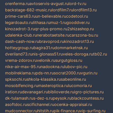
orenferma.ru
avtoservis-avgust.ru
lord-tv.ru
backstage-682-music.ru
lordfilm7.ru
lordfilm13.ru
prime-cars63.ru
un-believable.ru
codetool.ru
legardoauto.ru
lithasa.ru
muz-1.ru
gooddver.ru
kinozadrot-3.ru
qr-plus-promo.ru
2shizashop.ru
udalenka-club.ru
nerabotaetsite.ru
carszona-bu.ru
dash-cash-now.ru
bravoprod.ru
kinozadrot13.ru
hotteygroup.ru
bagira31.ru
dommarketnsk.ru
dveriland73.ru
nis-glonass51.ru
veles-doroga.ru
tb02.ru
vrema-zdorov.ru
velonik.ru
surgutgloss.ru
nike-air-max-95.ru
nadookna.ru
lubov-pic.ru
mobilreklama.ru
pds-nn.ru
socrat2000.ru
vgurin.ru
spksochi.ru
shkola-klassika.ru
sabeonline.ru
mosoblfencing.ru
masteroptica.ru
lucomoria.ru
iration.ru
devanagari.ru
biblioverde.ru
igro-pictures.ru
dk-tulamash.ru
s-dez-s.ru
peysok.ru
blackcountess.ru
asoftdoc.ru
scifichannel.ru
ocenka-appraisal.ru
mudconnector.ru
hitstih.ru
pik-finance.ru
vip-surfing.ru