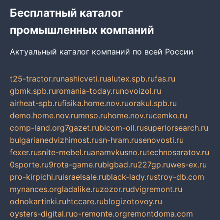
Бесплатный каталог
промышленных компаний
Актуальный каталог компаний по всей России
t25-tractor.ru
nashicveti.ru
alutex.spb.ru
fas.ru
gbmk.spb.ru
romania-today.ru
novoizol.ru
airheat-spb.ru
fisika.home.nov.ru
orakul.spb.ru
demo.home.nov.ru
mnso.ru
home.nov.ru
cemko.ru
comp-land.org
7gazet.ru
bicom-oil.ru
superiorsearch.ru
bulgarianedvizhimost.ru
sn-hram.ru
senovosti.ru
fexer.ru
snite-mebel.ru
anamvkusno.ru
technosaratov.ru
0sporte.ru
9rota-game.ru
bigbad.ru
227gp.ru
wes-ex.ru
pro-kirpichi.ru
israelsale.ru
black-lady.ru
stroy-db.com
mynances.org
ladalike.ru
zozor.ru
dvigremont.ru
odnokartinki.ru
htccare.ru
blogizotovoy.ru
oysters-digital.ru
o-remonte.org
remontdoma.com