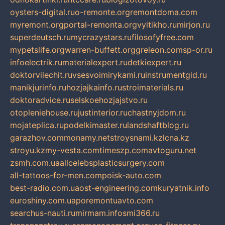
oysters-digital.ru
o-remonte.org
remontdoma.com
myremont.org
portal-remonta.org
vyitikho.ru
mirjon.ru
superdeutsch.ru
mycrazystars.ru
filosofyfree.com
mypetslife.org
warren-buffett.org
greleon.com
sp-or.ru
infoelectrik.ru
materialexpert.ru
detkiexpert.ru
doktorvilechit.ru
vsesvoimirykami.ru
instrumentgid.ru
manikjurinfo.ru
hozjajkainfo.ru
stroimaterials.ru
doktoradvice.ru
selskoehozjajstvo.ru
otopleniehouse.ru
justinterior.ru
chastnyjdom.ru
mojateplica.ru
podelkimaster.ru
landshaftblog.ru
garazhov.com
monamy.net
stroysnami.kz
lcna.kz
stroyu.kz
my-vesta.com
timeszp.com
avtoguru.net
zsmh.com.ua
allcelebsplasticsurgery.com
all-tattoos-for-men.com
poisk-auto.com
best-radio.com.ua
ost-engineering.com
kuryatnik.info
euroshiny.com.ua
poremontuavto.com
searchus-nauti.ru
mirmam.info
smi366.ru