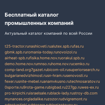
Бесплатный каталог
промышленных компаний
Актуальный каталог компаний по всей России
t25-tractor.ru
nashicveti.ru
alutex.spb.ru
fas.ru
gbmk.spb.ru
romania-today.ru
novoizol.ru
airheat-spb.ru
fisika.home.nov.ru
orakul.spb.ru
demo.home.nov.ru
mnso.ru
home.nov.ru
cemko.ru
comp-land.org
7gazet.ru
bicom-oil.ru
superiorsearch.ru
bulgarianedvizhimost.ru
sn-hram.ru
senovosti.ru
fexer.ru
snite-mebel.ru
anamvkusno.ru
technosaratov.ru
0sporte.ru
9rota-game.ru
bigbad.ru
227gp.ru
wes-ex.ru
pro-kirpichi.ru
israelsale.ru
black-lady.ru
stroy-db.com
mynances.org
ladalike.ru
zozor.ru
dvigremont.ru
odnokartinki.ru
htccare.ru
blogizotovoy.ru