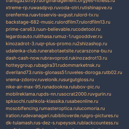
transgazstroy.ru
orgmanagement.org
yes-fitness.ru
xtreme-rp.ru
wasdpvp.ru
voda-otri.ru
tishinapve.ru
orenferma.ru
avtoservis-avgust.ru
lord-tv.ru
backstage-682-music.ru
lordfilm7.ru
lordfilm13.ru
prime-cars63.ru
un-believable.ru
codetool.ru
legardoauto.ru
lithasa.ru
muz-1.ru
gooddver.ru
kinozadrot-3.ru
qr-plus-promo.ru
2shizashop.ru
udalenka-club.ru
nerabotaetsite.ru
carszona-bu.ru
dash-cash-now.ru
bravoprod.ru
kinozadrot13.ru
hotteygroup.ru
bagira31.ru
dommarketnsk.ru
dveriland73.ru
nis-glonass51.ru
veles-doroga.ru
tb02.ru
vrema-zdorov.ru
velonik.ru
surgutgloss.ru
nike-air-max-95.ru
nadookna.ru
lubov-pic.ru
mobilreklama.ru
pds-nn.ru
socrat2000.ru
vgurin.ru
spksochi.ru
shkola-klassika.ru
sabeonline.ru
mosoblfencing.ru
masteroptica.ru
lucomoria.ru
iration.ru
devanagari.ru
biblioverde.ru
igro-pictures.ru
dk-tulamash.ru
s-dez-s.ru
peysok.ru
blackcountess.ru