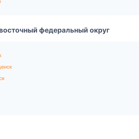
е
евосточный федеральный округ
к
щенск
ск