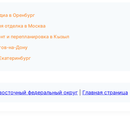
диа в Оренбург
я отделка в Москва
онт и перепланировка в Кызыл
стов-на-Дону
 Екатеринбург
евосточный федеральный округ
|
Главная страница