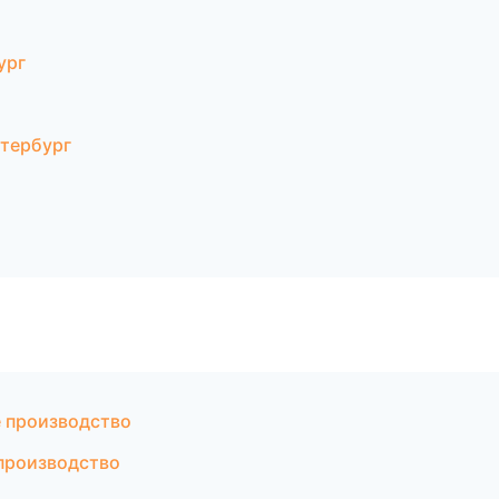
ург
тербург
 производство
производство