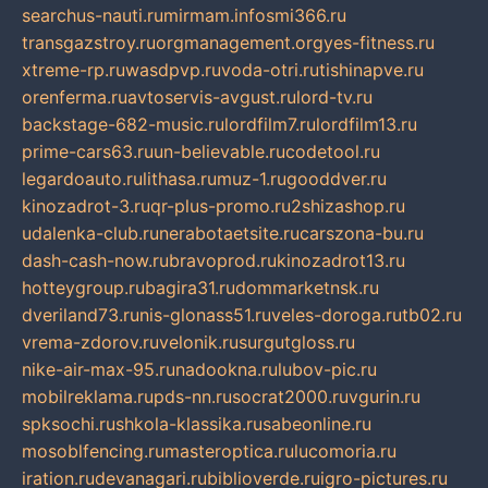
searchus-nauti.ru
mirmam.info
smi366.ru
transgazstroy.ru
orgmanagement.org
yes-fitness.ru
xtreme-rp.ru
wasdpvp.ru
voda-otri.ru
tishinapve.ru
orenferma.ru
avtoservis-avgust.ru
lord-tv.ru
backstage-682-music.ru
lordfilm7.ru
lordfilm13.ru
prime-cars63.ru
un-believable.ru
codetool.ru
legardoauto.ru
lithasa.ru
muz-1.ru
gooddver.ru
kinozadrot-3.ru
qr-plus-promo.ru
2shizashop.ru
udalenka-club.ru
nerabotaetsite.ru
carszona-bu.ru
dash-cash-now.ru
bravoprod.ru
kinozadrot13.ru
hotteygroup.ru
bagira31.ru
dommarketnsk.ru
dveriland73.ru
nis-glonass51.ru
veles-doroga.ru
tb02.ru
vrema-zdorov.ru
velonik.ru
surgutgloss.ru
nike-air-max-95.ru
nadookna.ru
lubov-pic.ru
mobilreklama.ru
pds-nn.ru
socrat2000.ru
vgurin.ru
spksochi.ru
shkola-klassika.ru
sabeonline.ru
mosoblfencing.ru
masteroptica.ru
lucomoria.ru
iration.ru
devanagari.ru
biblioverde.ru
igro-pictures.ru