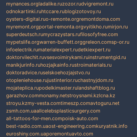
mynances.org
ladalike.ru
zozor.ru
dvigremont.ru
odnokartinki.ru
htccare.ru
blogizotovoy.ru
oysters-digital.ru
o-remonte.org
remontdoma.com
myremont.org
portal-remonta.org
vyitikho.ru
mirjon.ru
superdeutsch.ru
mycrazystars.ru
filosofyfree.com
mypetslife.org
warren-buffett.org
greleon.com
sp-or.ru
infoelectrik.ru
materialexpert.ru
detkiexpert.ru
doktorvilechit.ru
vsesvoimirykami.ru
instrumentgid.ru
manikjurinfo.ru
hozjajkainfo.ru
stroimaterials.ru
doktoradvice.ru
selskoehozjajstvo.ru
otopleniehouse.ru
justinterior.ru
chastnyjdom.ru
mojateplica.ru
podelkimaster.ru
landshaftblog.ru
garazhov.com
monamy.net
stroysnami.kz
lcna.kz
stroyu.kz
my-vesta.com
timeszp.com
avtoguru.net
zsmh.com.ua
allcelebsplasticsurgery.com
all-tattoos-for-men.com
poisk-auto.com
best-radio.com.ua
ost-engineering.com
kuryatnik.info
euroshiny.com.ua
poremontuavto.com