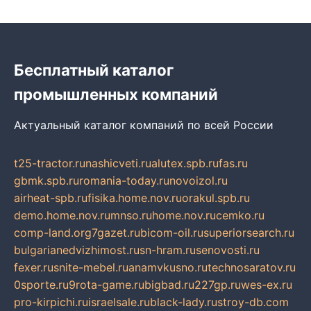
Бесплатный каталог
промышленных компаний
Актуальный каталог компаний по всей России
t25-tractor.ru
nashicveti.ru
alutex.spb.ru
fas.ru
gbmk.spb.ru
romania-today.ru
novoizol.ru
airheat-spb.ru
fisika.home.nov.ru
orakul.spb.ru
demo.home.nov.ru
mnso.ru
home.nov.ru
cemko.ru
comp-land.org
7gazet.ru
bicom-oil.ru
superiorsearch.ru
bulgarianedvizhimost.ru
sn-hram.ru
senovosti.ru
fexer.ru
snite-mebel.ru
anamvkusno.ru
technosaratov.ru
0sporte.ru
9rota-game.ru
bigbad.ru
227gp.ru
wes-ex.ru
pro-kirpichi.ru
israelsale.ru
black-lady.ru
stroy-db.com