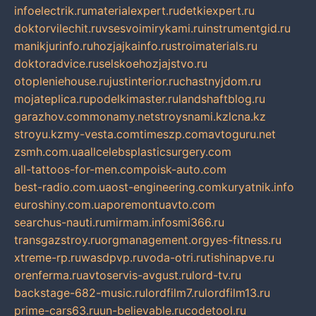
infoelectrik.ru
materialexpert.ru
detkiexpert.ru
doktorvilechit.ru
vsesvoimirykami.ru
instrumentgid.ru
manikjurinfo.ru
hozjajkainfo.ru
stroimaterials.ru
doktoradvice.ru
selskoehozjajstvo.ru
otopleniehouse.ru
justinterior.ru
chastnyjdom.ru
mojateplica.ru
podelkimaster.ru
landshaftblog.ru
garazhov.com
monamy.net
stroysnami.kz
lcna.kz
stroyu.kz
my-vesta.com
timeszp.com
avtoguru.net
zsmh.com.ua
allcelebsplasticsurgery.com
all-tattoos-for-men.com
poisk-auto.com
best-radio.com.ua
ost-engineering.com
kuryatnik.info
euroshiny.com.ua
poremontuavto.com
searchus-nauti.ru
mirmam.info
smi366.ru
transgazstroy.ru
orgmanagement.org
yes-fitness.ru
xtreme-rp.ru
wasdpvp.ru
voda-otri.ru
tishinapve.ru
orenferma.ru
avtoservis-avgust.ru
lord-tv.ru
backstage-682-music.ru
lordfilm7.ru
lordfilm13.ru
prime-cars63.ru
un-believable.ru
codetool.ru