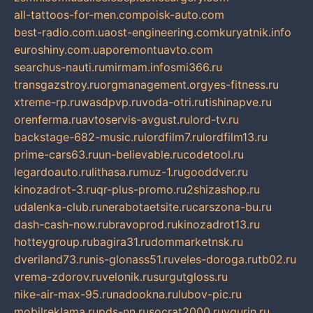
all-tattoos-for-men.com
poisk-auto.com
best-radio.com.ua
ost-engineering.com
kuryatnik.info
euroshiny.com.ua
poremontuavto.com
searchus-nauti.ru
mirmam.info
smi366.ru
transgazstroy.ru
orgmanagement.org
yes-fitness.ru
xtreme-rp.ru
wasdpvp.ru
voda-otri.ru
tishinapve.ru
orenferma.ru
avtoservis-avgust.ru
lord-tv.ru
backstage-682-music.ru
lordfilm7.ru
lordfilm13.ru
prime-cars63.ru
un-believable.ru
codetool.ru
legardoauto.ru
lithasa.ru
muz-1.ru
gooddver.ru
kinozadrot-3.ru
qr-plus-promo.ru
2shizashop.ru
udalenka-club.ru
nerabotaetsite.ru
carszona-bu.ru
dash-cash-now.ru
bravoprod.ru
kinozadrot13.ru
hotteygroup.ru
bagira31.ru
dommarketnsk.ru
dveriland73.ru
nis-glonass51.ru
veles-doroga.ru
tb02.ru
vrema-zdorov.ru
velonik.ru
surgutgloss.ru
nike-air-max-95.ru
nadookna.ru
lubov-pic.ru
mobilreklama.ru
pds-nn.ru
socrat2000.ru
vgurin.ru