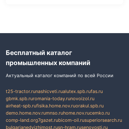
Бесплатный каталог
промышленных компаний
Актуальный каталог компаний по всей России
t25-tractor.ru
nashicveti.ru
alutex.spb.ru
fas.ru
gbmk.spb.ru
romania-today.ru
novoizol.ru
airheat-spb.ru
fisika.home.nov.ru
orakul.spb.ru
demo.home.nov.ru
mnso.ru
home.nov.ru
cemko.ru
comp-land.org
7gazet.ru
bicom-oil.ru
superiorsearch.ru
bulgarianedvizhimost.ru
sn-hram.ru
senovosti.ru