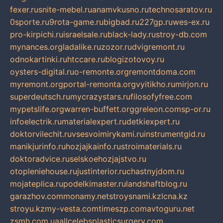
fexer.ru
snite-mebel.ru
anamvkusno.ru
technosaratov.ru
0sporte.ru
9rota-game.ru
bigbad.ru
227gp.ru
wes-ex.ru
pro-kirpichi.ru
israelsale.ru
black-lady.ru
stroy-db.com
mynances.org
ladalike.ru
zozor.ru
dvigremont.ru
odnokartinki.ru
htccare.ru
blogizotovoy.ru
oysters-digital.ru
o-remonte.org
remontdoma.com
myremont.org
portal-remonta.org
vyitikho.ru
mirjon.ru
superdeutsch.ru
mycrazystars.ru
filosofyfree.com
mypetslife.org
warren-buffett.org
greleon.com
sp-or.ru
infoelectrik.ru
materialexpert.ru
detkiexpert.ru
doktorvilechit.ru
vsesvoimirykami.ru
instrumentgid.ru
manikjurinfo.ru
hozjajkainfo.ru
stroimaterials.ru
doktoradvice.ru
selskoehozjajstvo.ru
otopleniehouse.ru
justinterior.ru
chastnyjdom.ru
mojateplica.ru
podelkimaster.ru
landshaftblog.ru
garazhov.com
monamy.net
stroysnami.kz
lcna.kz
stroyu.kz
my-vesta.com
timeszp.com
avtoguru.net
zsmh.com.ua
allcelebsplasticsurgery.com