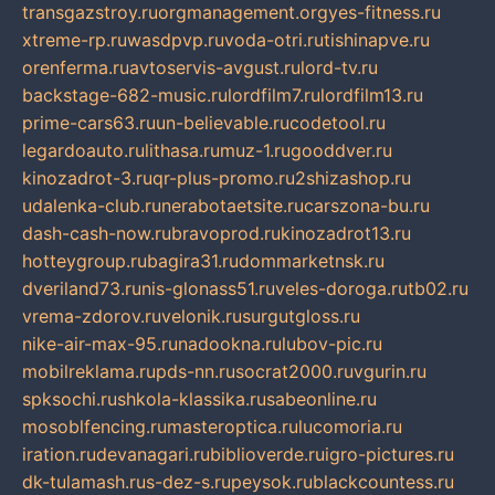
transgazstroy.ru
orgmanagement.org
yes-fitness.ru
xtreme-rp.ru
wasdpvp.ru
voda-otri.ru
tishinapve.ru
orenferma.ru
avtoservis-avgust.ru
lord-tv.ru
backstage-682-music.ru
lordfilm7.ru
lordfilm13.ru
prime-cars63.ru
un-believable.ru
codetool.ru
legardoauto.ru
lithasa.ru
muz-1.ru
gooddver.ru
kinozadrot-3.ru
qr-plus-promo.ru
2shizashop.ru
udalenka-club.ru
nerabotaetsite.ru
carszona-bu.ru
dash-cash-now.ru
bravoprod.ru
kinozadrot13.ru
hotteygroup.ru
bagira31.ru
dommarketnsk.ru
dveriland73.ru
nis-glonass51.ru
veles-doroga.ru
tb02.ru
vrema-zdorov.ru
velonik.ru
surgutgloss.ru
nike-air-max-95.ru
nadookna.ru
lubov-pic.ru
mobilreklama.ru
pds-nn.ru
socrat2000.ru
vgurin.ru
spksochi.ru
shkola-klassika.ru
sabeonline.ru
mosoblfencing.ru
masteroptica.ru
lucomoria.ru
iration.ru
devanagari.ru
biblioverde.ru
igro-pictures.ru
dk-tulamash.ru
s-dez-s.ru
peysok.ru
blackcountess.ru