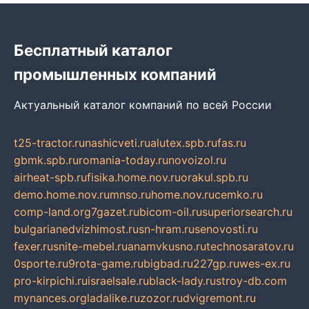
Бесплатный каталог
промышленных компаний
Актуальный каталог компаний по всей России
t25-tractor.ru
nashicveti.ru
alutex.spb.ru
fas.ru
gbmk.spb.ru
romania-today.ru
novoizol.ru
airheat-spb.ru
fisika.home.nov.ru
orakul.spb.ru
demo.home.nov.ru
mnso.ru
home.nov.ru
cemko.ru
comp-land.org
7gazet.ru
bicom-oil.ru
superiorsearch.ru
bulgarianedvizhimost.ru
sn-hram.ru
senovosti.ru
fexer.ru
snite-mebel.ru
anamvkusno.ru
technosaratov.ru
0sporte.ru
9rota-game.ru
bigbad.ru
227gp.ru
wes-ex.ru
pro-kirpichi.ru
israelsale.ru
black-lady.ru
stroy-db.com
mynances.org
ladalike.ru
zozor.ru
dvigremont.ru