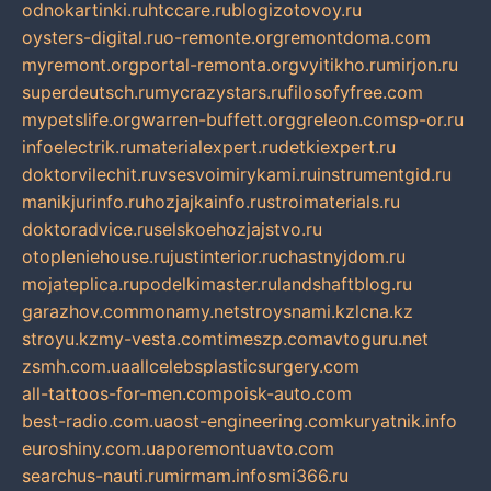
odnokartinki.ru
htccare.ru
blogizotovoy.ru
oysters-digital.ru
o-remonte.org
remontdoma.com
myremont.org
portal-remonta.org
vyitikho.ru
mirjon.ru
superdeutsch.ru
mycrazystars.ru
filosofyfree.com
mypetslife.org
warren-buffett.org
greleon.com
sp-or.ru
infoelectrik.ru
materialexpert.ru
detkiexpert.ru
doktorvilechit.ru
vsesvoimirykami.ru
instrumentgid.ru
manikjurinfo.ru
hozjajkainfo.ru
stroimaterials.ru
doktoradvice.ru
selskoehozjajstvo.ru
otopleniehouse.ru
justinterior.ru
chastnyjdom.ru
mojateplica.ru
podelkimaster.ru
landshaftblog.ru
garazhov.com
monamy.net
stroysnami.kz
lcna.kz
stroyu.kz
my-vesta.com
timeszp.com
avtoguru.net
zsmh.com.ua
allcelebsplasticsurgery.com
all-tattoos-for-men.com
poisk-auto.com
best-radio.com.ua
ost-engineering.com
kuryatnik.info
euroshiny.com.ua
poremontuavto.com
searchus-nauti.ru
mirmam.info
smi366.ru