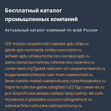
Бесплатный каталог
промышленных компаний
Актуальный каталог компаний по всей России
t25-tractor.ru
nashicveti.ru
alutex.spb.ru
fas.ru
gbmk.spb.ru
romania-today.ru
novoizol.ru
airheat-spb.ru
fisika.home.nov.ru
orakul.spb.ru
demo.home.nov.ru
mnso.ru
home.nov.ru
cemko.ru
comp-land.org
7gazet.ru
bicom-oil.ru
superiorsearch.ru
bulgarianedvizhimost.ru
sn-hram.ru
senovosti.ru
fexer.ru
snite-mebel.ru
anamvkusno.ru
technosaratov.ru
0sporte.ru
9rota-game.ru
bigbad.ru
227gp.ru
wes-ex.ru
pro-kirpichi.ru
israelsale.ru
black-lady.ru
stroy-db.com
mynances.org
ladalike.ru
zozor.ru
dvigremont.ru
odnokartinki.ru
htccare.ru
blogizotovoy.ru