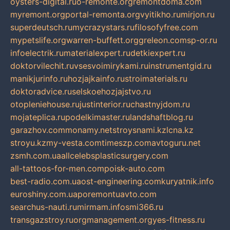
oysters-digital.ru
o-remonte.org
remontdoma.com
myremont.org
portal-remonta.org
vyitikho.ru
mirjon.ru
superdeutsch.ru
mycrazystars.ru
filosofyfree.com
mypetslife.org
warren-buffett.org
greleon.com
sp-or.ru
infoelectrik.ru
materialexpert.ru
detkiexpert.ru
doktorvilechit.ru
vsesvoimirykami.ru
instrumentgid.ru
manikjurinfo.ru
hozjajkainfo.ru
stroimaterials.ru
doktoradvice.ru
selskoehozjajstvo.ru
otopleniehouse.ru
justinterior.ru
chastnyjdom.ru
mojateplica.ru
podelkimaster.ru
landshaftblog.ru
garazhov.com
monamy.net
stroysnami.kz
lcna.kz
stroyu.kz
my-vesta.com
timeszp.com
avtoguru.net
zsmh.com.ua
allcelebsplasticsurgery.com
all-tattoos-for-men.com
poisk-auto.com
best-radio.com.ua
ost-engineering.com
kuryatnik.info
euroshiny.com.ua
poremontuavto.com
searchus-nauti.ru
mirmam.info
smi366.ru
transgazstroy.ru
orgmanagement.org
yes-fitness.ru