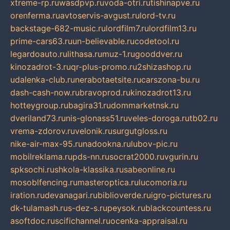
xtreme-rp.ru
wasdpvp.ru
voda-otri.ru
tishinapve.ru
orenferma.ru
avtoservis-avgust.ru
lord-tv.ru
backstage-682-music.ru
lordfilm7.ru
lordfilm13.ru
prime-cars63.ru
un-believable.ru
codetool.ru
legardoauto.ru
lithasa.ru
muz-1.ru
gooddver.ru
kinozadrot-3.ru
qr-plus-promo.ru
2shizashop.ru
udalenka-club.ru
nerabotaetsite.ru
carszona-bu.ru
dash-cash-now.ru
bravoprod.ru
kinozadrot13.ru
hotteygroup.ru
bagira31.ru
dommarketnsk.ru
dveriland73.ru
nis-glonass51.ru
veles-doroga.ru
tb02.ru
vrema-zdorov.ru
velonik.ru
surgutgloss.ru
nike-air-max-95.ru
nadookna.ru
lubov-pic.ru
mobilreklama.ru
pds-nn.ru
socrat2000.ru
vgurin.ru
spksochi.ru
shkola-klassika.ru
sabeonline.ru
mosoblfencing.ru
masteroptica.ru
lucomoria.ru
iration.ru
devanagari.ru
biblioverde.ru
igro-pictures.ru
dk-tulamash.ru
s-dez-s.ru
peysok.ru
blackcountess.ru
asoftdoc.ru
scifichannel.ru
ocenka-appraisal.ru