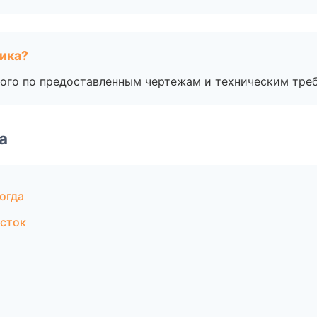
чика?
ого по предоставленным чертежам и техническим тре
а
огда
сток