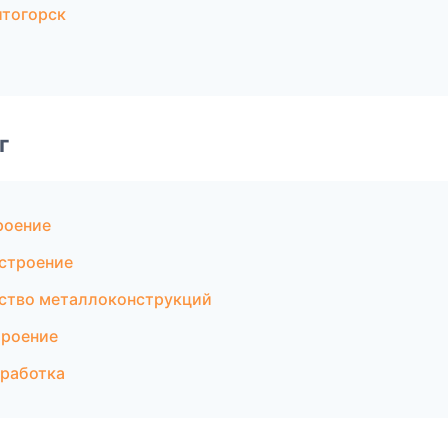
итогорск
г
роение
строение
ство металлоконструкций
троение
работка