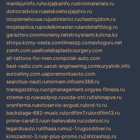
manikjurinfo.ru
hozjajkainfo.ru
stroimaterials.ru
doktoradvice.ru
selskoehozjajstvo.ru
otopleniehouse.ru
justinterior.ru
chastnyjdom.ru
mojateplica.ru
podelkimaster.ru
landshaftblog.ru
garazhov.com
monamy.net
stroysnami.kz
lcna.kz
stroyu.kz
my-vesta.com
timeszp.com
avtoguru.net
zsmh.com.ua
allcelebsplasticsurgery.com
all-tattoos-for-men.com
poisk-auto.com
best-radio.com.ua
ost-engineering.com
kuryatnik.info
euroshiny.com.ua
poremontuavto.com
searchus-nauti.ru
mirmam.info
smi366.ru
transgazstroy.ru
orgmanagement.org
yes-fitness.ru
xtreme-rp.ru
wasdpvp.ru
voda-otri.ru
tishinapve.ru
orenferma.ru
avtoservis-avgust.ru
lord-tv.ru
backstage-682-music.ru
lordfilm7.ru
lordfilm13.ru
prime-cars63.ru
un-believable.ru
codetool.ru
legardoauto.ru
lithasa.ru
muz-1.ru
gooddver.ru
kinozadrot-3.ru
qr-plus-promo.ru
2shizashop.ru