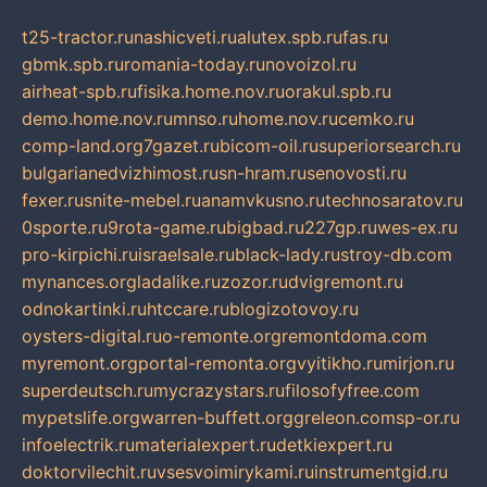
t25-tractor.ru
nashicveti.ru
alutex.spb.ru
fas.ru
gbmk.spb.ru
romania-today.ru
novoizol.ru
airheat-spb.ru
fisika.home.nov.ru
orakul.spb.ru
demo.home.nov.ru
mnso.ru
home.nov.ru
cemko.ru
comp-land.org
7gazet.ru
bicom-oil.ru
superiorsearch.ru
bulgarianedvizhimost.ru
sn-hram.ru
senovosti.ru
fexer.ru
snite-mebel.ru
anamvkusno.ru
technosaratov.ru
0sporte.ru
9rota-game.ru
bigbad.ru
227gp.ru
wes-ex.ru
pro-kirpichi.ru
israelsale.ru
black-lady.ru
stroy-db.com
mynances.org
ladalike.ru
zozor.ru
dvigremont.ru
odnokartinki.ru
htccare.ru
blogizotovoy.ru
oysters-digital.ru
o-remonte.org
remontdoma.com
myremont.org
portal-remonta.org
vyitikho.ru
mirjon.ru
superdeutsch.ru
mycrazystars.ru
filosofyfree.com
mypetslife.org
warren-buffett.org
greleon.com
sp-or.ru
infoelectrik.ru
materialexpert.ru
detkiexpert.ru
doktorvilechit.ru
vsesvoimirykami.ru
instrumentgid.ru