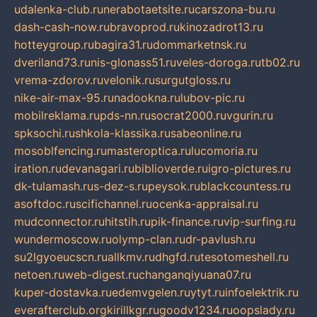
udalenka-club.ru
nerabotaetsite.ru
carszona-bu.ru
dash-cash-now.ru
bravoprod.ru
kinozadrot13.ru
hotteygroup.ru
bagira31.ru
dommarketnsk.ru
dveriland73.ru
nis-glonass51.ru
veles-doroga.ru
tb02.ru
vrema-zdorov.ru
velonik.ru
surgutgloss.ru
nike-air-max-95.ru
nadookna.ru
lubov-pic.ru
mobilreklama.ru
pds-nn.ru
socrat2000.ru
vgurin.ru
spksochi.ru
shkola-klassika.ru
sabeonline.ru
mosoblfencing.ru
masteroptica.ru
lucomoria.ru
iration.ru
devanagari.ru
biblioverde.ru
igro-pictures.ru
dk-tulamash.ru
s-dez-s.ru
peysok.ru
blackcountess.ru
asoftdoc.ru
scifichannel.ru
ocenka-appraisal.ru
mudconnector.ru
hitstih.ru
pik-finance.ru
vip-surfing.ru
wundermoscow.ru
olymp-clan.ru
dr-pavlush.ru
su2lgyoeucscn.ru
allkmv.ru
dhgfd.ru
tesotomeshell.ru
netoen.ru
web-digest.ru
changanqiyuana07.ru
kuper-dostavka.ru
edemvgelen.ru
ytyt.ru
infoelektrik.ru
everafterclub.org
kirillkgr.ru
goodv1234.ru
oopslady.ru