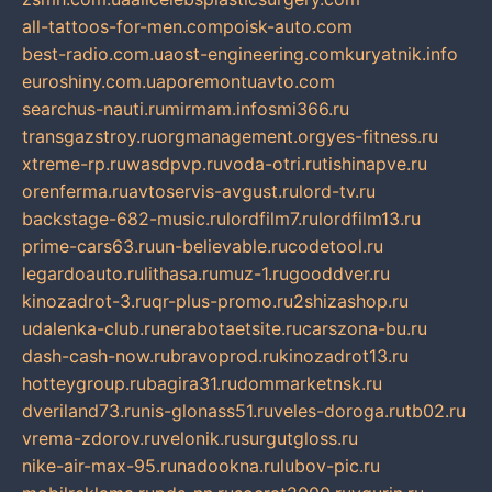
all-tattoos-for-men.com
poisk-auto.com
best-radio.com.ua
ost-engineering.com
kuryatnik.info
euroshiny.com.ua
poremontuavto.com
searchus-nauti.ru
mirmam.info
smi366.ru
transgazstroy.ru
orgmanagement.org
yes-fitness.ru
xtreme-rp.ru
wasdpvp.ru
voda-otri.ru
tishinapve.ru
orenferma.ru
avtoservis-avgust.ru
lord-tv.ru
backstage-682-music.ru
lordfilm7.ru
lordfilm13.ru
prime-cars63.ru
un-believable.ru
codetool.ru
legardoauto.ru
lithasa.ru
muz-1.ru
gooddver.ru
kinozadrot-3.ru
qr-plus-promo.ru
2shizashop.ru
udalenka-club.ru
nerabotaetsite.ru
carszona-bu.ru
dash-cash-now.ru
bravoprod.ru
kinozadrot13.ru
hotteygroup.ru
bagira31.ru
dommarketnsk.ru
dveriland73.ru
nis-glonass51.ru
veles-doroga.ru
tb02.ru
vrema-zdorov.ru
velonik.ru
surgutgloss.ru
nike-air-max-95.ru
nadookna.ru
lubov-pic.ru