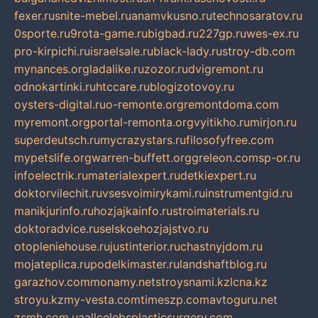
fexer.ru
snite-mebel.ru
anamvkusno.ru
technosaratov.ru
0sporte.ru
9rota-game.ru
bigbad.ru
227gp.ru
wes-ex.ru
pro-kirpichi.ru
israelsale.ru
black-lady.ru
stroy-db.com
mynances.org
ladalike.ru
zozor.ru
dvigremont.ru
odnokartinki.ru
htccare.ru
blogizotovoy.ru
oysters-digital.ru
o-remonte.org
remontdoma.com
myremont.org
portal-remonta.org
vyitikho.ru
mirjon.ru
superdeutsch.ru
mycrazystars.ru
filosofyfree.com
mypetslife.org
warren-buffett.org
greleon.com
sp-or.ru
infoelectrik.ru
materialexpert.ru
detkiexpert.ru
doktorvilechit.ru
vsesvoimirykami.ru
instrumentgid.ru
manikjurinfo.ru
hozjajkainfo.ru
stroimaterials.ru
doktoradvice.ru
selskoehozjajstvo.ru
otopleniehouse.ru
justinterior.ru
chastnyjdom.ru
mojateplica.ru
podelkimaster.ru
landshaftblog.ru
garazhov.com
monamy.net
stroysnami.kz
lcna.kz
stroyu.kz
my-vesta.com
timeszp.com
avtoguru.net
zsmh.com.ua
allcelebsplasticsurgery.com