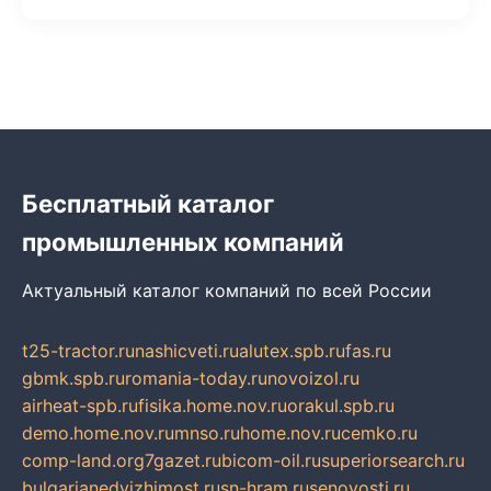
Бесплатный каталог
промышленных компаний
Актуальный каталог компаний по всей России
t25-tractor.ru
nashicveti.ru
alutex.spb.ru
fas.ru
gbmk.spb.ru
romania-today.ru
novoizol.ru
airheat-spb.ru
fisika.home.nov.ru
orakul.spb.ru
demo.home.nov.ru
mnso.ru
home.nov.ru
cemko.ru
comp-land.org
7gazet.ru
bicom-oil.ru
superiorsearch.ru
bulgarianedvizhimost.ru
sn-hram.ru
senovosti.ru