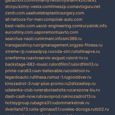
garazhov.com
monamy.net
stroysnami.kz
lcna.kz
stroyu.kz
my-vesta.com
timeszp.com
avtoguru.net
zsmh.com.ua
allcelebsplasticsurgery.com
all-tattoos-for-men.com
poisk-auto.com
best-radio.com.ua
ost-engineering.com
kuryatnik.info
euroshiny.com.ua
poremontuavto.com
searchus-nauti.ru
mirmam.info
smi366.ru
transgazstroy.ru
orgmanagement.org
yes-fitness.ru
xtreme-rp.ru
wasdpvp.ru
voda-otri.ru
tishinapve.ru
orenferma.ru
avtoservis-avgust.ru
lord-tv.ru
backstage-682-music.ru
lordfilm7.ru
lordfilm13.ru
prime-cars63.ru
un-believable.ru
codetool.ru
legardoauto.ru
lithasa.ru
muz-1.ru
gooddver.ru
kinozadrot-3.ru
qr-plus-promo.ru
2shizashop.ru
udalenka-club.ru
nerabotaetsite.ru
carszona-bu.ru
dash-cash-now.ru
bravoprod.ru
kinozadrot13.ru
hotteygroup.ru
bagira31.ru
dommarketnsk.ru
dveriland73.ru
nis-glonass51.ru
veles-doroga.ru
tb02.ru