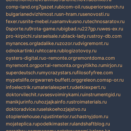
comp-land.org
7gazet.ru
bicom-oil.ru
superiorsearch.ru
bulgarianedvizhimost.ru
sn-hram.ru
senovosti.ru
fexer.ru
snite-mebel.ru
anamvkusno.ru
technosaratov.ru
0sporte.ru
9rota-game.ru
bigbad.ru
227gp.ru
wes-ex.ru
pro-kirpichi.ru
israelsale.ru
black-lady.ru
stroy-db.com
mynances.org
ladalike.ru
zozor.ru
dvigremont.ru
odnokartinki.ru
htccare.ru
blogizotovoy.ru
oysters-digital.ru
o-remonte.org
remontdoma.com
myremont.org
portal-remonta.org
vyitikho.ru
mirjon.ru
superdeutsch.ru
mycrazystars.ru
filosofyfree.com
mypetslife.org
warren-buffett.org
greleon.com
sp-or.ru
infoelectrik.ru
materialexpert.ru
detkiexpert.ru
doktorvilechit.ru
vsesvoimirykami.ru
instrumentgid.ru
manikjurinfo.ru
hozjajkainfo.ru
stroimaterials.ru
doktoradvice.ru
selskoehozjajstvo.ru
otopleniehouse.ru
justinterior.ru
chastnyjdom.ru
mojateplica.ru
podelkimaster.ru
landshaftblog.ru