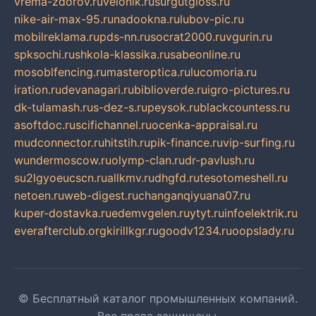
vrema-zdorov.ru
velonik.ru
surgutgloss.ru
nike-air-max-95.ru
nadookna.ru
lubov-pic.ru
mobilreklama.ru
pds-nn.ru
socrat2000.ru
vgurin.ru
spksochi.ru
shkola-klassika.ru
sabeonline.ru
mosoblfencing.ru
masteroptica.ru
lucomoria.ru
iration.ru
devanagari.ru
biblioverde.ru
igro-pictures.ru
dk-tulamash.ru
s-dez-s.ru
peysok.ru
blackcountess.ru
asoftdoc.ru
scifichannel.ru
ocenka-appraisal.ru
mudconnector.ru
hitstih.ru
pik-finance.ru
vip-surfing.ru
wundermoscow.ru
olymp-clan.ru
dr-pavlush.ru
su2lgyoeucscn.ru
allkmv.ru
dhgfd.ru
tesotomeshell.ru
netoen.ru
web-digest.ru
changanqiyuana07.ru
kuper-dostavka.ru
edemvgelen.ru
ytyt.ru
infoelektrik.ru
everafterclub.org
kirillkgr.ru
goodv1234.ru
oopslady.ru
© Бесплатный каталог промышленных компаний.