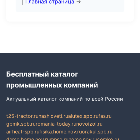
|
Главная страница
→
Бесплатный каталог
промышленных компаний
Актуальный каталог компаний по всей России
t25-tractor.ru
nashicveti.ru
alutex.spb.ru
fas.ru
gbmk.spb.ru
romania-today.ru
novoizol.ru
airheat-spb.ru
fisika.home.nov.ru
orakul.spb.ru
demo.home.nov.ru
mnso.ru
home.nov.ru
cemko.ru